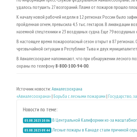
удалось потушить 27 возгораний. Пламя от пожаров прошло площа
К началу новой рабочей недели в 12 регионах России было заф
пройденная огнем, превысила 4,5 тыс. гектаров. В ликвидации в
наземной спецтехники и 23 воздушных судна. Еще 79 воздушных
В настоящее время пожароопасный сезон открыт в 87 регионах.
чрезвычайной ситуации в Республике Тыва и двух муниципалитет
В Авиалесоохране напоминают, что при обнаружении лесного п
охраны по телефону
8-800-100-94-00
.
Источник новости:
Авиалесоохрана
«Авиалесоохрана»
|
Борьба с лесными пожарами
|
Государство, 
Новости по теме:
В Центральной Калифорнии из-за масштабног
05.08.2025 10:06
Лесные пожары в Канаде стали причиной серь
05.08.2025 09:44