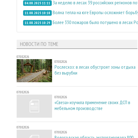
За неделю в лесах 39 российских регионов п
04.08.2025 11:11
Волна тепла на юге Европы осложняет борьбу
11.08.2025 10:18
Более 330 пожаров было потушено в лесах Р
11.08.2025 10:29
НОВОСТИ ПО ТЕМЕ
07.08.2026
07.08.2026
Рослесхоз: в лесах обустроят зоны отдыха
без вырубки
07.08.2026
07.08.2026
«Свеза» изучила применение своих ДСП в
мебельном производстве
07.08.2026
07.08.2026
Вологодская область экспортировала 800