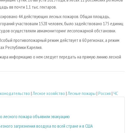
дь вв почти 1,1 тыс. гектаров.
иксировано 44 действующих лесных пожаров. Общая площадь,
озгораний участвовали 1528 человек, было задействовано 175 единиц
 судов осуществляли авиамониторинг лесопожарной обстановки.
 Особый противопожарный режим действует в 60 регионах, а режим
ах Республики Карелия.
ожара информацию о нем следует передать на прямую линию лесной
законодательство
|
Лесное хозяйство
|
Лесные пожары
|
Россия
|
ЧС
о лесного пожара объявили эвакуацию
езного загрязнения воздуха по всей стране и в США