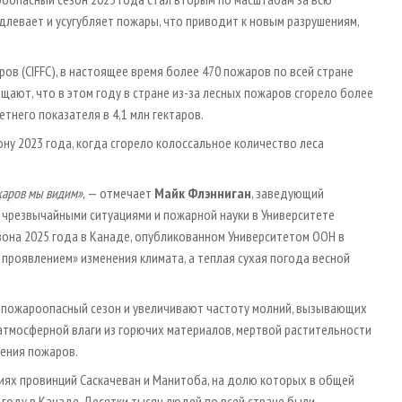
левает и усугубляет пожары, что приводит к новым разрушениям,
 (CIFFC), в настоящее время более 470 пожаров по всей стране
щают, что в этом году в стране из-за лесных пожаров сгорело более
етнего показателя в 4,1 млн гектаров.
ну 2023 года, когда сгорело колоссальное количество леса
ожаров мы видим»
, — отмечает
Майк Флэнниган
, заведующий
 чрезвычайными ситуациями и пожарной науки в Университете
зона 2025 года в Канаде, опубликованном Университетом ООН в
 проявлением» изменения климата, а теплая сухая погода весной
 пожароопасный сезон и увеличивают частоту молний, вызывающих
атмосферной влаги из горючих материалов, мертвой растительности
вения пожаров.
иях провинций Саскачеван и Манитоба, на долю которых в общей
году в Канаде. Десятки тысяч людей по всей стране были