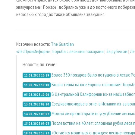
эвакуированы. Пожары добрались уже и до восточного побережь
нескольких городах также объявлена эвакуация.
Источник новости:
The Guardian
«ЛесПромИнформ»
|
Борьба с лесными пожарами
|
За рубежом
|
Ле
Новости по теме:
Более 330 пожаров было потушено в лесах Р
11.08.2025 10:29
Волна тепла на юге Европы осложняет борьбу
11.08.2025 10:18
В Центральной Калифорнии из-за масштабног
05.08.2025 10:06
Средиземноморье в огне: в Испании из-за во
13.08.2025 09:20
Можно ли предотвратить усугубление лесных
14.08.2025 09:07
Последствия на 40 лет: сплошная рубка леса 
15.08.2025 09:05
«Остается молиться о дожде»: лесные пожары
18.08.2025 12:22