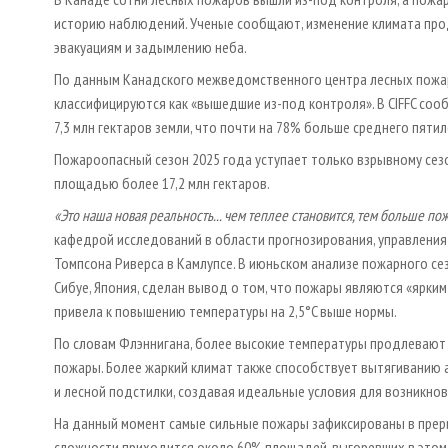
историю наблюдений. Ученые сообщают, изменение климата прод
эвакуациям и задымлению неба.
По данным Канадского межведомственного центра лесных пожаров
классифицируются как «вышедшие из-под контроля». В CIFFC сооб
7,3 млн гектаров земли, что почти на 78% больше среднего пятил
Пожароопасный сезон 2025 года уступает только взрывному сезо
площадью более 17,2 млн гектаров.
«Это наша новая реальность... чем теплее становится, тем больше п
кафедрой исследований в области прогнозирования, управления
Томпсона Риверса в Камлупсе. В июньском анализе пожарного се
Сибуе, Япония, сделан вывод о том, что пожары являются «ярким
привела к повышению температуры на 2,5°C выше нормы.
По словам Флэннигана, более высокие температуры продлевают
пожары. Более жаркий климат также способствует вытягиванию 
и лесной подстилки, создавая идеальные условия для возникно
На данный момент самые сильные пожары зафиксированы в прер
сложности приходится около 60% площадей, выгоревших в этом 