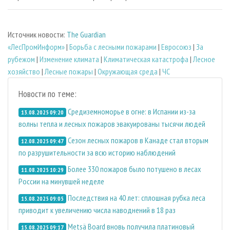
Источник новости:
The Guardian
«ЛесПромИнформ»
|
Борьба с лесными пожарами
|
Евросоюз
|
За
рубежом
|
Изменение климата
|
Климатическая катастрофа
|
Лесное
хозяйство
|
Лесные пожары
|
Окружающая среда
|
ЧС
Новости по теме:
Средиземноморье в огне: в Испании из-за
13.08.2025 09:20
волны тепла и лесных пожаров эвакуированы тысячи людей
Сезон лесных пожаров в Канаде стал вторым
12.08.2025 09:47
по разрушительности за всю историю наблюдений
Более 330 пожаров было потушено в лесах
11.08.2025 10:29
России на минувшей неделе
Последствия на 40 лет: сплошная рубка леса
15.08.2025 09:05
приводит к увеличению числа наводнений в 18 раз
Metsä Board вновь получила платиновый
15.08.2025 09:17