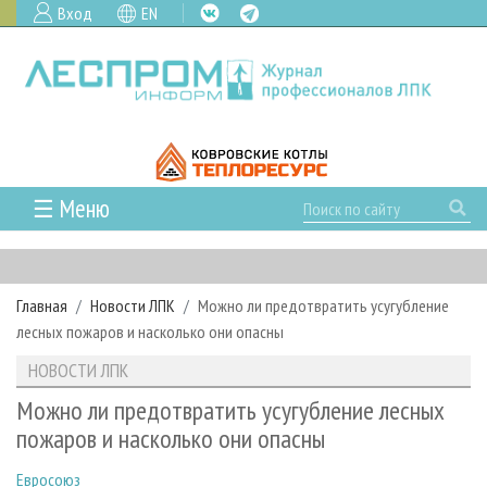
Вход
EN
☰ Меню
ГЛАВНАЯ
РУБРИКИ И ТЕМЫ
Главная
Новости ЛПК
Можно ли предотвратить усугубление
РУБРИКИ ЖУРНАЛА
НОВОСТИ
лесных пожаров и насколько они опасны
ЛЕСНОЕ ХОЗЯЙСТВО
КАЛЕНДАРЬ СОБЫТИЙ
ПРОЕКТЫ ЛПИ
НОВОСТИ ЛПК
ЛЕСОЗАГОТОВКА
НОВОСТИ ЛПК
АНАЛИТИКА
АРХИВ
Можно ли предотвратить усугубление лесных
ЛЕСОПИЛЕНИЕ
НОВОСТИ ЖУРНАЛА
ПРЕДПРИЯТИЯ ЛПК
АРХИВ ЖУРНАЛОВ
пожаров и насколько они опасны
О ЖУРНАЛЕ
ДЕРЕВООБРАБОТКА
НОВОСТИ КОМПАНИЙ
ЛЕСНЫЕ РЕГИОНЫ РОССИИ
СТАТЬИ
ПОДПИСКА
РЕКЛАМОДАТЕЛЯМ
Евросоюз