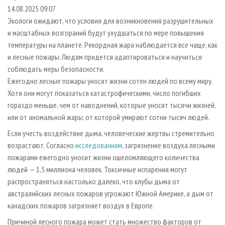
СУШКА ДРЕВЕСИНЫ
ПЕРСОНЫ
КОНТАКТЫ
РЕКЛАМА
14.08.2025 09:07
Экологи ожидают, что условия для возникновения разрушительных
ПРОИЗВОДСТВО ДРЕВЕСНЫХ ПЛИТ
МОБИЛЬНЫЕ ВЫСТАВКИ
РЕКЛАМА НА САЙТЕ
и масштабных возгораний будут ухудшаться по мере повышения
ДЕРЕВЯННОЕ ДОМОСТРОЕНИЕ
ОФИЦИАЛЬНЫЕ ДЕЛЕГАЦИИ
температуры на планете. Рекордная жара наблюдается все чаще, как
ПРОИЗВОДСТВО МЕБЕЛИ
и лесные пожары. Людям придется адаптироваться и научиться
ПРИОРИТЕТНЫЕ ИНВЕСТПРОЕКТЫ
соблюдать меры безопасности.
БИОЭНЕРГЕТИКА
RUSSIAN FORESTRY REVIEW
Ежегодно лесные пожары уносят жизни сотен людей по всему миру.
ЦБП
ГАЗЕТА ЛЕСПРОМФОРУМ
Хотя они могут показаться катастрофическими, число погибших
гораздо меньше, чем от наводнений, которые уносят тысячи жизней,
ИНСТРУМЕНТ И МАТЕРИАЛЫ
БИБЛИОТЕКА СПЕЦИАЛИСТА
или от аномальной жары, от которой умирают сотни тысяч людей.
Если учесть воздействие дыма, человеческие жертвы стремительно
возрастают. Согласно
исследованиям
, загрязнение воздуха лесными
пожарами ежегодно уносит жизни ошеломляющего количества
людей — 1,5 миллиона человек. Токсичные испарения могут
распространяться настолько далеко, что клубы дыма от
австралийских лесных пожаров угрожают Южной Америке, а дым от
канадских пожаров загрязняет воздух в Европе.
Причиной лесного пожара может стать множество факторов от