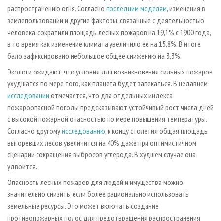
распространению огня. Согласно
последним моделям
, изменения в
землепользовании и другие факторы, связанные с деятельностью
человека, сократили площадь лесных пожаров на 19,1% с 1900 года,
в то время как изменение климата увеличило ее на 15,8%. В итоге
бало зафиксировано небольшое общее снижению на 3,3%.
Экологи ожидают, что условия для возникновения сильных пожаров
ухудшатся по мере того, как планета будет запекаться. В недавнем
исследовании
отмечается, что два отдельных индекса
пожароопасной погоды предсказывают устойчивый рост числа дней
с высокой пожарной опасностью по мере повышения температуры.
Согласно другому
исследованию
, к концу столетия общая площадь
выгоревших лесов увеличится на 40% даже при оптимистичном
сценарии сокращения выбросов углерода. В худшем случае она
удвоится.
Опасность лесных пожаров для людей и имущества можно
значительно снизить, если более рационально использовать
земельные ресурсы. Это может включать создание
противопожарных полос для предотвращения распространения