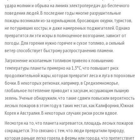
удара молнии и обрыва на линиях электропередач до беспечного
поведения людей. В последние годы многие разрушительные
пожары возникали из-за курильщиков, бросающих окурки, туристов,
не потушивших костры, и даже намеренных поджигателей. Однако
превратятся ли эти искры в полноценное возгорание, зависит от
погоды. Для горения нужно горячее и сухое топливо, а сильный
ветер способствует быстрому распространению пламени.
Загрязнение ископаемым топливом привело к повышению
температуры планеты примерно на 1,3°C, что повышает риск
продолжительной жары, которая превратит леса и луга в пороховые
бочки. В некоторых регионах, например, в Средиземноморье,
глобальное потепление приводит к засухам, иссушающим пышную
зелень. Ученые обнаружили, что такие сдвиги повысили вероятность
лесных пожаров в этом году в таких местах, как Калифорния, Южная
Корея и Австралия. В некоторых случаях риски росли вдвое.
Несмотря на то, что планета нагревается, площадь лесных пожаров
сокращается. Это связано с тем, что люди превратили природу,
которая раньше легко горела, в фермы или города, что препятствует