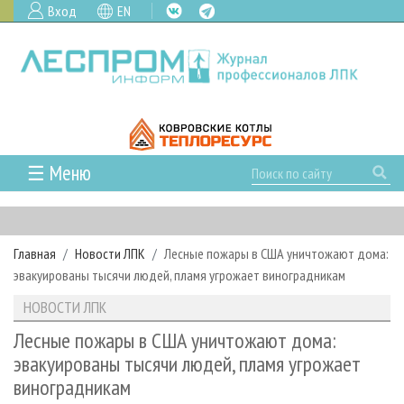
Вход
EN
☰ Меню
ГЛАВНАЯ
РУБРИКИ И ТЕМЫ
Главная
Новости ЛПК
Лесные пожары в США уничтожают дома:
РУБРИКИ ЖУРНАЛА
НОВОСТИ
эвакуированы тысячи людей, пламя угрожает виноградникам
ЛЕСНОЕ ХОЗЯЙСТВО
КАЛЕНДАРЬ СОБЫТИЙ
ПРОЕКТЫ ЛПИ
НОВОСТИ ЛПК
ЛЕСОЗАГОТОВКА
НОВОСТИ ЛПК
АНАЛИТИКА
АРХИВ
Лесные пожары в США уничтожают дома:
ЛЕСОПИЛЕНИЕ
НОВОСТИ ЖУРНАЛА
ПРЕДПРИЯТИЯ ЛПК
АРХИВ ЖУРНАЛОВ
эвакуированы тысячи людей, пламя угрожает
О ЖУРНАЛЕ
виноградникам
ДЕРЕВООБРАБОТКА
НОВОСТИ КОМПАНИЙ
ЛЕСНЫЕ РЕГИОНЫ РОССИИ
СТАТЬИ
ПОДПИСКА
РЕКЛАМОДАТЕЛЯМ