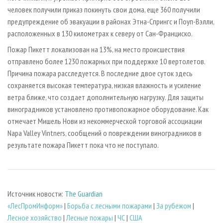
человек получили приказ покинуть свои дома, еще 360 получили
предупреждение об эвакуации в районах Этна-Спрингс и Поуп-Вэлли,
расположенных в 130 километрах к северу от Сан-Франциско.
Пожар Пикетт локализован на 13%, на место происшествия
отправлено более 1230 пожарных при поддержке 10 вертолетов.
Причина пожара расследуется. В последние двое суток здесь
сохраняется высокая температура, низкая влажность и усиление
ветра ближе, что создает дополнительную нагрузку. Для защиты
виноградников установлено противопожарное оборудование. Как
отмечает Мишель Нови из некоммерческой торговой ассоциации
Napa Valley Vintners, сообщений о повреждении виноградников в
результате пожара Пикетт пока что не поступало.
Источник новости:
The Guardian
«ЛесПромИнформ»
|
Борьба с лесными пожарами
|
За рубежом
|
Лесное хозяйство
|
Лесные пожары
|
ЧС
|
США