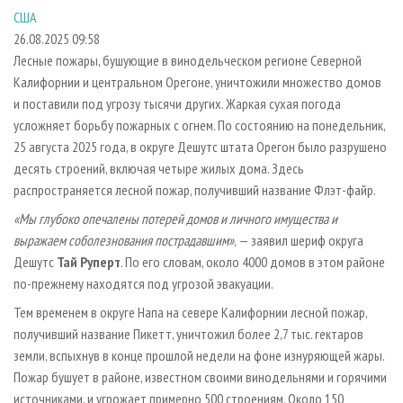
СУШКА ДРЕВЕСИНЫ
ПЕРСОНЫ
КОНТАКТЫ
РЕКЛАМА
США
26.08.2025 09:58
ПРОИЗВОДСТВО ДРЕВЕСНЫХ ПЛИТ
МОБИЛЬНЫЕ ВЫСТАВКИ
РЕКЛАМА НА САЙТЕ
Лесные пожары, бушующие в винодельческом регионе Северной
ДЕРЕВЯННОЕ ДОМОСТРОЕНИЕ
ОФИЦИАЛЬНЫЕ ДЕЛЕГАЦИИ
Калифорнии и центральном Орегоне, уничтожили множество домов
ПРОИЗВОДСТВО МЕБЕЛИ
ПРИОРИТЕТНЫЕ ИНВЕСТПРОЕКТЫ
и поставили под угрозу тысячи других. Жаркая сухая погода
усложняет борьбу пожарных с огнем. По состоянию на понедельник,
БИОЭНЕРГЕТИКА
RUSSIAN FORESTRY REVIEW
25 августа 2025 года, в округе Дешутс штата Орегон было разрушено
ЦБП
ГАЗЕТА ЛЕСПРОМФОРУМ
десять строений, включая четыре жилых дома. Здесь
распространяется лесной пожар, получивший название Флэт-файр.
ИНСТРУМЕНТ И МАТЕРИАЛЫ
БИБЛИОТЕКА СПЕЦИАЛИСТА
«Мы глубоко опечалены потерей домов и личного имущества и
выражаем соболезнования пострадавшим»
, — заявил шериф округа
Дешутс
Тай Руперт
. По его словам, около 4000 домов в этом районе
по-прежнему находятся под угрозой эвакуации.
Тем временем в округе Напа на севере Калифорнии лесной пожар,
получивший название Пикетт, уничтожил более 2,7 тыс. гектаров
земли, вспыхнув в конце прошлой недели на фоне изнуряющей жары.
Пожар бушует в районе, известном своими винодельнями и горячими
источниками, и угрожает примерно 500 строениям. Около 150