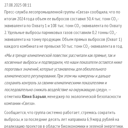
СУШКА ДРЕВЕСИНЫ
ПЕРСОНЫ
КОНТАКТЫ
РЕКЛАМА
27.08.2025 08:11
Пресс-служба лесопромышленной группы «Свеза» сообщила, что по
ПРОИЗВОДСТВО ДРЕВЕСНЫХ ПЛИТ
МОБИЛЬНЫЕ ВЫСТАВКИ
РЕКЛАМА НА САЙТЕ
итогам 2024 года объем ее выбросов составил 50,4 тыс. тонн СО₂-
ДЕРЕВЯННОЕ ДОМОСТРОЕНИЕ
ОФИЦИАЛЬНЫЕ ДЕЛЕГАЦИИ
эквивалента по Охвату 1 и 108 тыс. тонн СО₂-эквивалента по Охвату
ПРОИЗВОДСТВО МЕБЕЛИ
2. Удельные выбросы парниковых газов составили 0,2 тонны CO₂-
ПРИОРИТЕТНЫЕ ИНВЕСТПРОЕКТЫ
эквивалента на тонну продукции. Объем прямых выбросов (Охват 1)
БИОЭНЕРГЕТИКА
RUSSIAN FORESTRY REVIEW
каждого комбината не превысил 50 тыс. тонн CO₂-эквивалента в год.
ЦБП
ГАЗЕТА ЛЕСПРОМФОРУМ
«Мы в тренде климатической повестки: рассчитали как прямые, так и
ИНСТРУМЕНТ И МАТЕРИАЛЫ
БИБЛИОТЕКА СПЕЦИАЛИСТА
косвенные выбросы и подтвердили, что наши показатели остаются ниже
пороговых значений, которые установлены для обязательного
климатического регулирования. При этом мы намерены и дальше
сохранять контроль за своими климатическими показателями и
последовательно снижать воздействие на окружающую среду»
, —
отметила
Юлия Барьял
, менеджер по экологической безопасности
компании «Свеза».
Сообщается, что группа системно работает, стремясь сократить
выбросы, и за последние десять лет направила 6,9 млрд рублей на
реализацию проектов в области биоэкономики и зеленой энергетики.