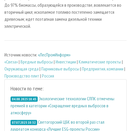
До 97% биомассы, образующейся в производстве, вовлекается во
вторичный цикл; ископаемое топливо постепенно замещается
древесным; идет поэтапная замена дизельной техники
электрической.
Источник новости:
«ЛесПромИнформ»
«Свеза»
|
Вредные выбросы
|
Инвестиции
|
Климатические проекты
|
Окружающая среда
|
Парниковые выбросы
|
Предприятия, компании
|
Производство плит
|
Россия
Новости по теме:
Экологические технологии СЛПК отмечены
04.08.2025 10:45
премией в категории «Сокращение вредных выбросов в
атмосферу»
Светогорский ЦБК во второй раз стал
07.07.2025 10:52
лауреатом конкурса «Лучшие ESG-проекты России»