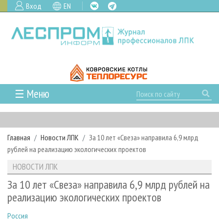
Вход
EN
☰ Меню
ГЛАВНАЯ
РУБРИКИ И ТЕМЫ
Главная
Новости ЛПК
За 10 лет «Свеза» направила 6,9 млрд
РУБРИКИ ЖУРНАЛА
НОВОСТИ
рублей на реализацию экологических проектов
ЛЕСНОЕ ХОЗЯЙСТВО
КАЛЕНДАРЬ СОБЫТИЙ
ПРОЕКТЫ ЛПИ
НОВОСТИ ЛПК
ЛЕСОЗАГОТОВКА
НОВОСТИ ЛПК
АНАЛИТИКА
АРХИВ
За 10 лет «Свеза» направила 6,9 млрд рублей на
ЛЕСОПИЛЕНИЕ
НОВОСТИ ЖУРНАЛА
ПРЕДПРИЯТИЯ ЛПК
АРХИВ ЖУРНАЛОВ
реализацию экологических проектов
О ЖУРНАЛЕ
ДЕРЕВООБРАБОТКА
НОВОСТИ КОМПАНИЙ
ЛЕСНЫЕ РЕГИОНЫ РОССИИ
СТАТЬИ
ПОДПИСКА
РЕКЛАМОДАТЕЛЯМ
Россия