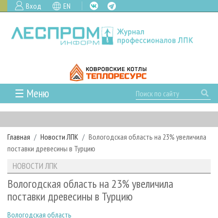
Вход
EN
☰ Меню
ГЛАВНАЯ
РУБРИКИ И ТЕМЫ
Главная
Новости ЛПК
Вологодская область на 23% увеличила
РУБРИКИ ЖУРНАЛА
НОВОСТИ
поставки древесины в Турцию
ЛЕСНОЕ ХОЗЯЙСТВО
КАЛЕНДАРЬ СОБЫТИЙ
ПРОЕКТЫ ЛПИ
НОВОСТИ ЛПК
ЛЕСОЗАГОТОВКА
НОВОСТИ ЛПК
АНАЛИТИКА
АРХИВ
Вологодская область на 23% увеличила
ЛЕСОПИЛЕНИЕ
НОВОСТИ ЖУРНАЛА
ПРЕДПРИЯТИЯ ЛПК
АРХИВ ЖУРНАЛОВ
поставки древесины в Турцию
О ЖУРНАЛЕ
ДЕРЕВООБРАБОТКА
НОВОСТИ КОМПАНИЙ
ЛЕСНЫЕ РЕГИОНЫ РОССИИ
СТАТЬИ
ПОДПИСКА
РЕКЛАМОДАТЕЛЯМ
Вологодская область