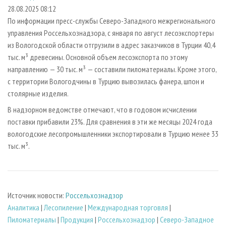
СУШКА ДРЕВЕСИНЫ
ПЕРСОНЫ
КОНТАКТЫ
РЕКЛАМА
28.08.2025 08:12
По информации пресс-службы Северо-Западного межрегионального
ПРОИЗВОДСТВО ДРЕВЕСНЫХ ПЛИТ
МОБИЛЬНЫЕ ВЫСТАВКИ
РЕКЛАМА НА САЙТЕ
управления Россельхознадзора, с января по август лесоэкспортеры
ДЕРЕВЯННОЕ ДОМОСТРОЕНИЕ
ОФИЦИАЛЬНЫЕ ДЕЛЕГАЦИИ
из Вологодской области отгрузили в адрес заказчиков в Турции 40,4
ПРОИЗВОДСТВО МЕБЕЛИ
тыс. м³ древесины. Основной объем лесоэкспорта по этому
ПРИОРИТЕТНЫЕ ИНВЕСТПРОЕКТЫ
направлению — 30 тыс. м³ — составили пиломатериалы. Кроме этого,
БИОЭНЕРГЕТИКА
RUSSIAN FORESTRY REVIEW
с территории Вологодчины в Турцию вывозилась фанера, шпон и
ЦБП
ГАЗЕТА ЛЕСПРОМФОРУМ
столярные изделия.
ИНСТРУМЕНТ И МАТЕРИАЛЫ
БИБЛИОТЕКА СПЕЦИАЛИСТА
В надзорном ведомстве отмечают, что в годовом исчислении
поставки прибавили 23%. Для сравнения в эти же месяцы 2024 года
вологодские лесопромышленники экспортировали в Турцию менее 33
тыс. м³.
Источник новости:
Россельхознадзор
Аналитика
|
Лесопиление
|
Международная торговля
|
Пиломатериалы
|
Продукция
|
Россельхознадзор
|
Северо-Западное