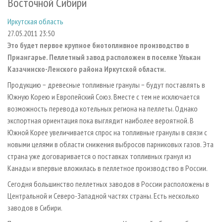
Восточной Сибири
СУШКА ДРЕВЕСИНЫ
ПЕРСОНЫ
КОНТАКТЫ
РЕКЛАМА
Иркутская область
ПРОИЗВОДСТВО ДРЕВЕСНЫХ ПЛИТ
МОБИЛЬНЫЕ ВЫСТАВКИ
РЕКЛАМА НА САЙТЕ
27.05.2011 23:50
ДЕРЕВЯННОЕ ДОМОСТРОЕНИЕ
ОФИЦИАЛЬНЫЕ ДЕЛЕГАЦИИ
Это будет первое крупное биотопливное производство в
ПРОИЗВОДСТВО МЕБЕЛИ
ПРИОРИТЕТНЫЕ ИНВЕСТПРОЕКТЫ
Приангарье. Пеллетный завод расположен в поселке Улькан
Казачинско-Ленского района Иркутской области.
БИОЭНЕРГЕТИКА
RUSSIAN FORESTRY REVIEW
Продукцию − древесные топливные гранулы − будут поставлять в
ЦБП
ГАЗЕТА ЛЕСПРОМФОРУМ
Южную Корею и Европейский Союз. Вместе с тем не исключается
ИНСТРУМЕНТ И МАТЕРИАЛЫ
БИБЛИОТЕКА СПЕЦИАЛИСТА
возможность перевода котельных региона на пеллеты. Однако
экспортная ориентация пока выглядит наиболее вероятной. В
Южной Корее увеличивается спрос на топливные гранулы в связи с
новыми целями в области снижения выбросов парниковых газов. Эта
страна уже договаривается о поставках топливных гранул из
Канады и впервые вложилась в пеллетное производство в России.
Сегодня большинство пеллетных заводов в России расположены в
Центральной и Северо-Западной частях страны. Есть несколько
заводов в Сибири.