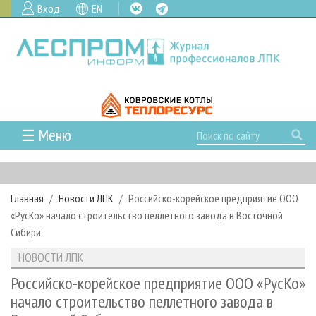
Вход
EN
☰ Меню
ГЛАВНАЯ
РУБРИКИ И ТЕМЫ
Главная
Новости ЛПК
Российско-корейское предприятие ООО
РУБРИКИ ЖУРНАЛА
НОВОСТИ
«РусКо» начало строительство пеллетного завода в Восточной
ЛЕСНОЕ ХОЗЯЙСТВО
КАЛЕНДАРЬ СОБЫТИЙ
Сибири
ПРОЕКТЫ ЛПИ
ЛЕСОЗАГОТОВКА
НОВОСТИ ЛПК
АНАЛИТИКА
НОВОСТИ ЛПК
АРХИВ
ЛЕСОПИЛЕНИЕ
НОВОСТИ ЖУРНАЛА
ПРЕДПРИЯТИЯ ЛПК
АРХИВ ЖУРНАЛОВ
Российско-корейское предприятие ООО «РусКо»
О ЖУРНАЛЕ
начало строительство пеллетного завода в
ДЕРЕВООБРАБОТКА
НОВОСТИ КОМПАНИЙ
ЛЕСНЫЕ РЕГИОНЫ РОССИИ
СТАТЬИ
ПОДПИСКА
РЕКЛАМОДАТЕЛЯМ