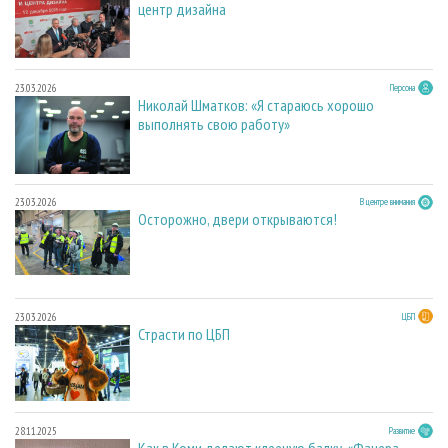
центр дизайна
23.03.2026
Персона
Николай Шматков: «Я стараюсь хорошо
выполнять свою работу»
23.03.2026
В центре внимания
Осторожно, двери открываются!
23.03.2026
ЦБП
Страсти по ЦБП
28.11.2025
Развитие
Как в Коми делают клееную балку. «Фанера