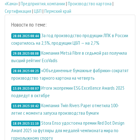
«Кама»
|
Предприятия, компании
|
Производство картона
|
Сертификация
|
ЦБП
|
Пермский край
Новости по теме:
За год производство продукции ЛПК в России
28.08.2025 08:44
сократилось на 2,5%, продукции ЦБП — на 2,7%
Компания Metsä Fibre в седьмой раз получила
29.08.2025 08:08
высший рейтинг EcoVadis
«Объединенные бумажные фабрики» сократят
28.08.2025 08:23
производство тарного картона на четверть
Итоги экопремии ESG Excellence Awards 2025
15.09.2025 08:07
подведут в октябре
Компания Twin Rivers Paper отметила 100-
15.09.2025 10:42
летие с момента запуска производства бумаги
Stora Enso удостоена премии Red Dot Design
18.09.2025 11:10
Award 2025 за футляры для медалей чемпионата мира по
горнолыжному спорту