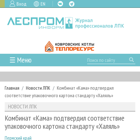
Вход
EN
☰ Меню
ГЛАВНАЯ
РУБРИКИ И ТЕМЫ
Главная
Новости ЛПК
Комбинат «Кама» подтвердил
РУБРИКИ ЖУРНАЛА
НОВОСТИ
соответствие упаковочного картона стандарту «Халяль»
ЛЕСНОЕ ХОЗЯЙСТВО
КАЛЕНДАРЬ СОБЫТИЙ
ПРОЕКТЫ ЛПИ
НОВОСТИ ЛПК
ЛЕСОЗАГОТОВКА
НОВОСТИ ЛПК
АНАЛИТИКА
АРХИВ
Комбинат «Кама» подтвердил соответствие
ЛЕСОПИЛЕНИЕ
НОВОСТИ ЖУРНАЛА
ПРЕДПРИЯТИЯ ЛПК
АРХИВ ЖУРНАЛОВ
упаковочного картона стандарту «Халяль»
О ЖУРНАЛЕ
ДЕРЕВООБРАБОТКА
НОВОСТИ КОМПАНИЙ
ЛЕСНЫЕ РЕГИОНЫ РОССИИ
СТАТЬИ
ПОДПИСКА
РЕКЛАМОДАТЕЛЯМ
Пермский край