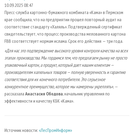
СУШКА ДРЕВЕСИНЫ
ПЕРСОНЫ
КОНТАКТЫ
РЕКЛАМА
10.09.2025 08:47
Пресс-служба картонно-бумажного комбината «Кама» в Пермском
ПРОИЗВОДСТВО ДРЕВЕСНЫХ ПЛИТ
МОБИЛЬНЫЕ ВЫСТАВКИ
РЕКЛАМА НА САЙТЕ
крае сообщила, что на предприятии прошел повторный аудит на
ДЕРЕВЯННОЕ ДОМОСТРОЕНИЕ
ОФИЦИАЛЬНЫЕ ДЕЛЕГАЦИИ
соответствие стандарту «Халяль». Подтвержденный сертификат
ПРОИЗВОДСТВО МЕБЕЛИ
свидетельствует, что процесс производства мелованного картона
ПРИОРИТЕТНЫЕ ИНВЕСТПРОЕКТЫ
FBB соответствует нормам ислама. Срок его действия — три года.
БИОЭНЕРГЕТИКА
RUSSIAN FORESTRY REVIEW
«Для нас это подтверждение высокого уровня контроля качества на всех
ЦБП
ГАЗЕТА ЛЕСПРОМФОРУМ
этапах производства. Мы гордимся тем, что предлагаем рынку не просто
ИНСТРУМЕНТ И МАТЕРИАЛЫ
БИБЛИОТЕКА СПЕЦИАЛИСТА
упаковочный картон, а продукт, который дает нашим клиентам —
производителям халяльных товаров — полную уверенность и гарантию
соответствия для их конечного потребителя. Это серьезное
конкурентное преимущество, которое мы намерены укреплять»
, —
рассказала
Анастасия Ободова
, начальник управления по
эффективности и качеству КБК «Кама».
Источник новости:
«ЛесПромИнформ»