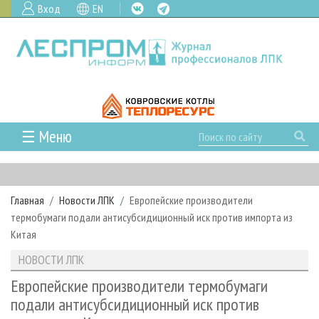
Вход
EN
☰ Меню
ГЛАВНАЯ
РУБРИКИ И ТЕМЫ
Главная
Новости ЛПК
Европейские производители
РУБРИКИ ЖУРНАЛА
НОВОСТИ
термобумаги подали антисубсидиционный иск против импорта из
ЛЕСНОЕ ХОЗЯЙСТВО
КАЛЕНДАРЬ СОБЫТИЙ
Китая
ПРОЕКТЫ ЛПИ
ЛЕСОЗАГОТОВКА
НОВОСТИ ЛПК
АНАЛИТИКА
НОВОСТИ ЛПК
АРХИВ
ЛЕСОПИЛЕНИЕ
НОВОСТИ ЖУРНАЛА
ПРЕДПРИЯТИЯ ЛПК
АРХИВ ЖУРНАЛОВ
Европейские производители термобумаги
О ЖУРНАЛЕ
подали антисубсидиционный иск против
ДЕРЕВООБРАБОТКА
НОВОСТИ КОМПАНИЙ
ЛЕСНЫЕ РЕГИОНЫ РОССИИ
СТАТЬИ
ПОДПИСКА
РЕКЛАМОДАТЕЛЯМ