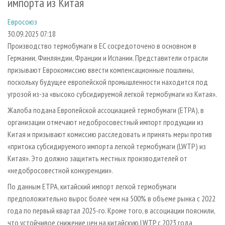
импорта из Китая
СУШКА ДРЕВЕСИНЫ
ПЕРСОНЫ
КОНТАКТЫ
РЕКЛАМА
Евросоюз
ПРОИЗВОДСТВО ДРЕВЕСНЫХ ПЛИТ
МОБИЛЬНЫЕ ВЫСТАВКИ
РЕКЛАМА НА САЙТЕ
30.09.2025 07:18
ДЕРЕВЯННОЕ ДОМОСТРОЕНИЕ
ОФИЦИАЛЬНЫЕ ДЕЛЕГАЦИИ
Производство термобумаги в ЕС сосредоточено в основном в
ПРОИЗВОДСТВО МЕБЕЛИ
ПРИОРИТЕТНЫЕ ИНВЕСТПРОЕКТЫ
Германии, Финляндии, Франции и Испании. Представители отрасли
призывают Еврокомиссию ввести компенсационные пошлины,
БИОЭНЕРГЕТИКА
RUSSIAN FORESTRY REVIEW
поскольку будущее европейской промышленности находится под
ЦБП
ГАЗЕТА ЛЕСПРОМФОРУМ
угрозой из-за «высоко субсидируемой легкой термобумаги из Китая».
ИНСТРУМЕНТ И МАТЕРИАЛЫ
БИБЛИОТЕКА СПЕЦИАЛИСТА
Жалоба подана Европейской ассоциацией термобумаги (ETPA), в
организации отмечают недобросовестный импорт продукции из
Китая и призывают комиссию расследовать и принять меры против
«притока субсидируемого импорта легкой термобумаги (LWTP) из
Китая». Это должно защитить местных производителей от
«недобросовестной конкуренции».
По данным ETPA, китайский импорт легкой термобумаги
предположительно вырос более чем на 500% в объеме рынка с 2022
года по первый квартал 2025-го. Кроме того, в ассоциации пояснили,
что устойчивое снижение цен на китайскую LWTP с 2023 года