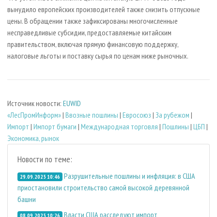
вынудило европейских производителей также снизить отпускные
цены. В обращении также зафиксированы многочисленные
несправедливые субсидии, предоставляемые китайским
правительством, включая прямую финансовую поддержку,
налоговые льготы и поставку сырья по ценам ниже рыночных.
Источник новости:
EUWID
«ЛесПромИнформ»
|
Ввозные пошлины
|
Евросоюз
|
За рубежом
|
Импорт
|
Импорт бумаги
|
Международная торговля
|
Пошлины
|
ЦБП
|
Экономика, рынок
Новости по теме:
Разрушительные пошлины и инфляция: в США
29.09.2025 10:46
приостановили строительство самой высокой деревянной
башни
Власти США расследуют импорт
08.09.2025 10:26