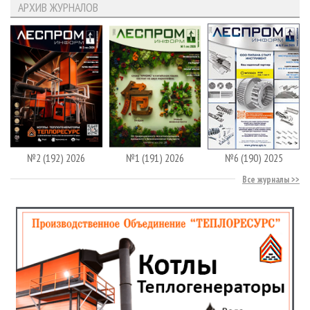
АРХИВ ЖУРНАЛОВ
№2 (192) 2026
№1 (191) 2026
№6 (190) 2025
Все журналы