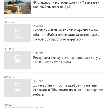
ФТС: экспорт лесопродукции из РФ в январе–
СУШКА ДРЕВЕСИНЫ
ПЕРСОНЫ
КОНТАКТЫ
РЕКЛАМА
мае 2026 снизился на 6,4%
ПРОИЗВОДСТВО ДРЕВЕСНЫХ ПЛИТ
МОБИЛЬНЫЕ ВЫСТАВКИ
РЕКЛАМА НА САЙТЕ
ДЕРЕВЯННОЕ ДОМОСТРОЕНИЕ
ОФИЦИАЛЬНЫЕ ДЕЛЕГАЦИИ
19.02.2026
19.02.2026
ПРОИЗВОДСТВО МЕБЕЛИ
ПРИОРИТЕТНЫЕ ИНВЕСТПРОЕКТЫ
Лесопромышленный комплекс Архангельской
области: «Работаем не ради развития, а ради
БИОЭНЕРГЕТИКА
RUSSIAN FORESTRY REVIEW
того, чтобы просто не закрыться»
ЦБП
ГАЗЕТА ЛЕСПРОМФОРУМ
12.11.2025
ИНСТРУМЕНТ И МАТЕРИАЛЫ
БИБЛИОТЕКА СПЕЦИАЛИСТА
12.11.2025
Республика Беларусь экспортировала в Калугу
185 000 кубометров щепы
30.09.2025
30.09.2025
Дональд Трамп против шкафов и туалетных
столиков: в США вводят пошлины на импортную
мебель
30.09.2025