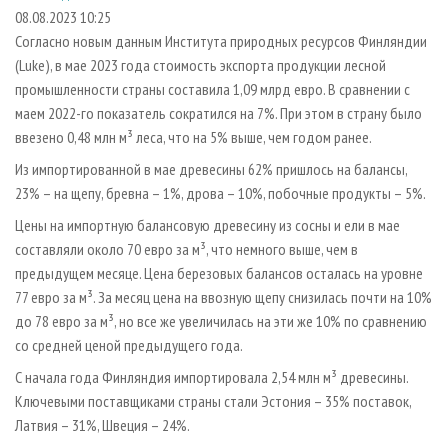
СУШКА ДРЕВЕСИНЫ
ПЕРСОНЫ
КОНТАКТЫ
РЕКЛАМА
08.08.2023 10:25
Согласно новым данным Института природных ресурсов Финляндии
ПРОИЗВОДСТВО ДРЕВЕСНЫХ ПЛИТ
МОБИЛЬНЫЕ ВЫСТАВКИ
РЕКЛАМА НА САЙТЕ
(Luke), в мае 2023 года стоимость экспорта продукции лесной
ДЕРЕВЯННОЕ ДОМОСТРОЕНИЕ
ОФИЦИАЛЬНЫЕ ДЕЛЕГАЦИИ
промышленности страны составила 1,09 млрд евро. В сравнении с
ПРОИЗВОДСТВО МЕБЕЛИ
маем 2022-го показатель сократился на 7%. При этом в страну было
ПРИОРИТЕТНЫЕ ИНВЕСТПРОЕКТЫ
ввезено 0,48 млн м³ леса, что на 5% выше, чем годом ранее.
БИОЭНЕРГЕТИКА
RUSSIAN FORESTRY REVIEW
Из импортированной в мае древесины 62% пришлось на балансы,
ЦБП
ГАЗЕТА ЛЕСПРОМФОРУМ
23% – на щепу, бревна – 1%, дрова – 10%, побочные продукты – 5%.
ИНСТРУМЕНТ И МАТЕРИАЛЫ
БИБЛИОТЕКА СПЕЦИАЛИСТА
Цены на импортную балансовую древесину из сосны и ели в мае
составляли около 70 евро за м³, что немного выше, чем в
предыдущем месяце. Цена березовых балансов осталась на уровне
77 евро за м³. За месяц цена на ввозную щепу снизилась почти на 10%
до 78 евро за м³, но все же увеличилась на эти же 10% по сравнению
со средней ценой предыдущего года.
С начала года Финляндия импортировала 2,54 млн м³ древесины.
Ключевыми поставщиками страны стали Эстония – 35% поставок,
Латвия – 31%, Швеция – 24%.