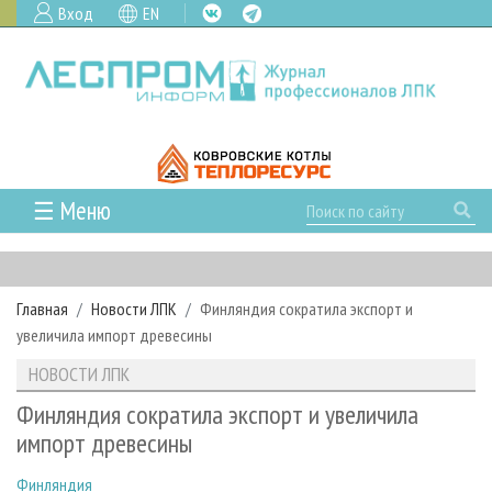
Вход
EN
☰ Меню
ГЛАВНАЯ
РУБРИКИ И ТЕМЫ
Главная
Новости ЛПК
Финляндия сократила экспорт и
РУБРИКИ ЖУРНАЛА
НОВОСТИ
увеличила импорт древесины
ЛЕСНОЕ ХОЗЯЙСТВО
КАЛЕНДАРЬ СОБЫТИЙ
ПРОЕКТЫ ЛПИ
НОВОСТИ ЛПК
ЛЕСОЗАГОТОВКА
НОВОСТИ ЛПК
АНАЛИТИКА
АРХИВ
Финляндия сократила экспорт и увеличила
ЛЕСОПИЛЕНИЕ
НОВОСТИ ЖУРНАЛА
ПРЕДПРИЯТИЯ ЛПК
АРХИВ ЖУРНАЛОВ
импорт древесины
О ЖУРНАЛЕ
ДЕРЕВООБРАБОТКА
НОВОСТИ КОМПАНИЙ
ЛЕСНЫЕ РЕГИОНЫ РОССИИ
СТАТЬИ
ПОДПИСКА
РЕКЛАМОДАТЕЛЯМ
Финляндия