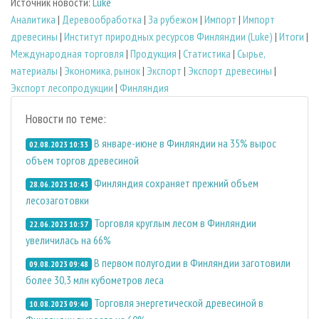
Источник новости:
Luke
Аналитика
|
Деревообработка
|
За рубежом
|
Импорт
|
Импорт
древесины
|
Институт природных ресурсов Финляндии (Luke)
|
Итоги
|
Международная торговля
|
Продукция
|
Статистика
|
Сырье,
материалы
|
Экономика, рынок
|
Экспорт
|
Экспорт древесины
|
Экспорт лесопродукции
|
Финляндия
Новости по теме:
В январе-июне в Финляндии на 35% вырос
02.08.2023 10:33
объем торгов древесиной
Финляндия сохраняет прежний объем
28.06.2023 10:43
лесозаготовки
Торговля круглым лесом в Финляндии
22.06.2023 10:57
увеличилась на 66%
В первом полугодии в Финляндии заготовили
09.08.2023 09:48
более 30,3 млн кубометров леса
Торговля энергетической древесиной в
10.08.2023 09:40