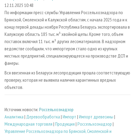
СУШКА ДРЕВЕСИНЫ
ПЕРСОНЫ
КОНТАКТЫ
РЕКЛАМА
12.11.2025 10:48
По информации пресс-службы Управления Россельхознадзора по
ПРОИЗВОДСТВО ДРЕВЕСНЫХ ПЛИТ
МОБИЛЬНЫЕ ВЫСТАВКИ
РЕКЛАМА НА САЙТЕ
Брянской, Смоленской и Калужской областям, с начала 2025 года и к
ДЕРЕВЯННОЕ ДОМОСТРОЕНИЕ
ОФИЦИАЛЬНЫЕ ДЕЛЕГАЦИИ
концу первой декады ноября Республика Беларусь экспортировала в
ПРОИЗВОДСТВО МЕБЕЛИ
Калужскую область 185 тыс. м³ хвойной щепы. Кроме того, объем
ПРИОРИТЕТНЫЕ ИНВЕСТПРОЕКТЫ
поставок включил 11 тыс. м³ других лесоматериалов. В надзорном
БИОЭНЕРГЕТИКА
RUSSIAN FORESTRY REVIEW
ведомстве сообщили, что импортером стало одно из крупных
ЦБП
ГАЗЕТА ЛЕСПРОМФОРУМ
местных предприятий, специализирующееся на производстве ДСП и
фанеры.
ИНСТРУМЕНТ И МАТЕРИАЛЫ
БИБЛИОТЕКА СПЕЦИАЛИСТА
Вся ввезенная из Беларуси лесопродукция прошла соответствующую
проверку, которая не выявила наличия карантинных вредных
объектов.
Источник новости:
Россельхознадзор
Аналитика
|
Деревообработка
|
Импорт
|
Импорт древесины
|
Международная торговля
|
Продукция
|
Россельхознадзор
|
Управление Россельхознадзора по Брянской, Смоленской и