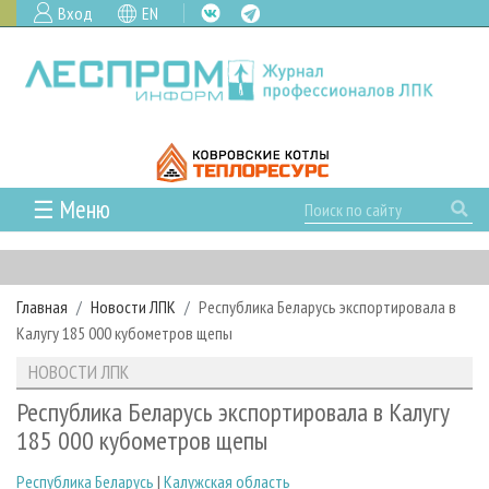
Вход
EN
☰ Меню
ГЛАВНАЯ
РУБРИКИ И ТЕМЫ
Главная
Новости ЛПК
Республика Беларусь экспортировала в
РУБРИКИ ЖУРНАЛА
НОВОСТИ
Калугу 185 000 кубометров щепы
ЛЕСНОЕ ХОЗЯЙСТВО
КАЛЕНДАРЬ СОБЫТИЙ
ПРОЕКТЫ ЛПИ
НОВОСТИ ЛПК
ЛЕСОЗАГОТОВКА
НОВОСТИ ЛПК
АНАЛИТИКА
АРХИВ
Республика Беларусь экспортировала в Калугу
ЛЕСОПИЛЕНИЕ
НОВОСТИ ЖУРНАЛА
ПРЕДПРИЯТИЯ ЛПК
АРХИВ ЖУРНАЛОВ
185 000 кубометров щепы
О ЖУРНАЛЕ
ДЕРЕВООБРАБОТКА
НОВОСТИ КОМПАНИЙ
ЛЕСНЫЕ РЕГИОНЫ РОССИИ
СТАТЬИ
ПОДПИСКА
РЕКЛАМОДАТЕЛЯМ
Республика Беларусь
|
Калужская область