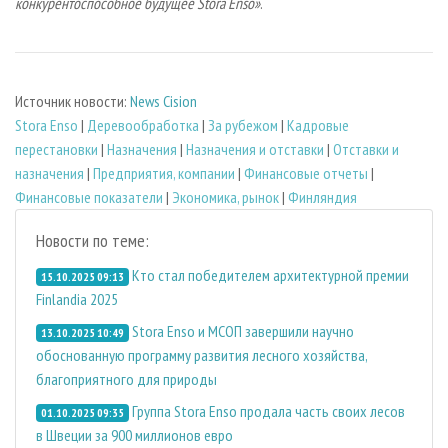
конкурентоспособное будущее Stora Enso»
.
Источник новости:
News Cision
Stora Enso
|
Деревообработка
|
За рубежом
|
Кадровые
перестановки
|
Назначения
|
Назначения и отставки
|
Отставки и
назначения
|
Предприятия, компании
|
Финансовые отчеты
|
Финансовые показатели
|
Экономика, рынок
|
Финляндия
Новости по теме:
Кто стал победителем архитектурной премии
15.10.2025 09:13
Finlandia 2025
Stora Enso и МСОП завершили научно
13.10.2025 10:49
обоснованную программу развития лесного хозяйства,
благоприятного для природы
Группа Stora Enso продала часть своих лесов
01.10.2025 09:35
в Швеции за 900 миллионов евро