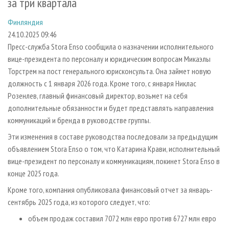
за три квартала
СУШКА ДРЕВЕСИНЫ
ПЕРСОНЫ
КОНТАКТЫ
РЕКЛАМА
Финляндия
ПРОИЗВОДСТВО ДРЕВЕСНЫХ ПЛИТ
МОБИЛЬНЫЕ ВЫСТАВКИ
РЕКЛАМА НА САЙТЕ
24.10.2025 09:46
ДЕРЕВЯННОЕ ДОМОСТРОЕНИЕ
ОФИЦИАЛЬНЫЕ ДЕЛЕГАЦИИ
Пресс-служба Stora Enso сообщила о назначении исполнительного
ПРОИЗВОДСТВО МЕБЕЛИ
ПРИОРИТЕТНЫЕ ИНВЕСТПРОЕКТЫ
вице-президента по персоналу и юридическим вопросам Микаэлы
Торстрем на пост генерального юрисконсульта. Она займет новую
БИОЭНЕРГЕТИКА
RUSSIAN FORESTRY REVIEW
должность с 1 января 2026 года. Кроме того, с января Никлас
ЦБП
ГАЗЕТА ЛЕСПРОМФОРУМ
Розенлев, главный финансовый директор, возьмет на себя
дополнительные обязанности и будет представлять направления
ИНСТРУМЕНТ И МАТЕРИАЛЫ
БИБЛИОТЕКА СПЕЦИАЛИСТА
коммуникаций и бренда в руководстве группы.
Эти изменения в составе руководства последовали за предыдущим
объявлением Stora Enso о том, что Катарина Крави, исполнительный
вице-президент по персоналу и коммуникациям, покинет Stora Enso в
конце 2025 года.
Кроме того, компания опубликовала финансовый отчет за январь-
сентябрь 2025 года, из которого следует, что:
объем продаж составил 7072 млн евро против 6727 млн евро