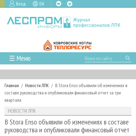
Вход
EN
☰ Меню
ГЛАВНАЯ
РУБРИКИ И ТЕМЫ
Главная
Новости ЛПК
В Stora Enso объявили об изменениях в
РУБРИКИ ЖУРНАЛА
НОВОСТИ
составе руководства и опубликовали финансовый отчет за три
ЛЕСНОЕ ХОЗЯЙСТВО
КАЛЕНДАРЬ СОБЫТИЙ
квартала
ПРОЕКТЫ ЛПИ
ЛЕСОЗАГОТОВКА
НОВОСТИ ЛПК
АНАЛИТИКА
НОВОСТИ ЛПК
АРХИВ
ЛЕСОПИЛЕНИЕ
НОВОСТИ ЖУРНАЛА
ПРЕДПРИЯТИЯ ЛПК
АРХИВ ЖУРНАЛОВ
В Stora Enso объявили об изменениях в составе
О ЖУРНАЛЕ
руководства и опубликовали финансовый отчет
ДЕРЕВООБРАБОТКА
НОВОСТИ КОМПАНИЙ
ЛЕСНЫЕ РЕГИОНЫ РОССИИ
СТАТЬИ
ПОДПИСКА
РЕКЛАМОДАТЕЛЯМ