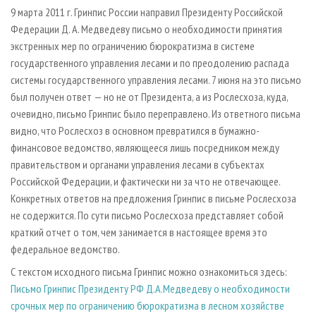
СУШКА ДРЕВЕСИНЫ
ПЕРСОНЫ
КОНТАКТЫ
РЕКЛАМА
9 марта 2011 г. Гринпис России направил Президенту Российской
Федерации Д. А. Медведеву письмо о необходимости принятия
ПРОИЗВОДСТВО ДРЕВЕСНЫХ ПЛИТ
МОБИЛЬНЫЕ ВЫСТАВКИ
РЕКЛАМА НА САЙТЕ
экстренных мер по ограничению бюрократизма в системе
ДЕРЕВЯННОЕ ДОМОСТРОЕНИЕ
ОФИЦИАЛЬНЫЕ ДЕЛЕГАЦИИ
государственного управления лесами и по преодолению распада
ПРОИЗВОДСТВО МЕБЕЛИ
системы государственного управления лесами. 7 июня на это письмо
ПРИОРИТЕТНЫЕ ИНВЕСТПРОЕКТЫ
был получен ответ — но не от Президента, а из Рослесхоза, куда,
БИОЭНЕРГЕТИКА
RUSSIAN FORESTRY REVIEW
очевидно, письмо Гринпис было переправлено. Из ответного письма
ЦБП
ГАЗЕТА ЛЕСПРОМФОРУМ
видно, что Рослесхоз в основном превратился в бумажно-
финансовое ведомство, являющееся лишь посредником между
ИНСТРУМЕНТ И МАТЕРИАЛЫ
БИБЛИОТЕКА СПЕЦИАЛИСТА
правительством и органами управления лесами в субъектах
Российской Федерации, и фактически ни за что не отвечающее.
Конкретных ответов на предложения Гринпис в письме Рослесхоза
не содержится. По сути письмо Рослесхоза представляет собой
краткий отчет о том, чем занимается в настоящее время это
федеральное ведомство.
С текстом исходного письма Гринпис можно ознакомиться здесь:
Письмо Гринпис Президенту РФ Д.А.Медведеву о необходимости
срочных мер по ограничению бюрократизма в лесном хозяйстве