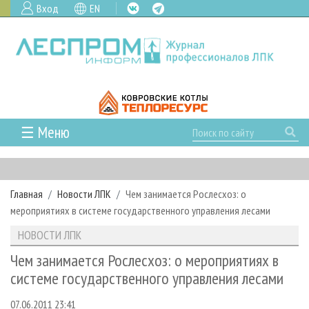
Вход
EN
☰ Меню
ГЛАВНАЯ
РУБРИКИ И ТЕМЫ
Главная
Новости ЛПК
Чем занимается Рослесхоз: о
РУБРИКИ ЖУРНАЛА
НОВОСТИ
мероприятиях в системе государственного управления лесами
ЛЕСНОЕ ХОЗЯЙСТВО
КАЛЕНДАРЬ СОБЫТИЙ
ПРОЕКТЫ ЛПИ
НОВОСТИ ЛПК
ЛЕСОЗАГОТОВКА
НОВОСТИ ЛПК
АНАЛИТИКА
АРХИВ
Чем занимается Рослесхоз: о мероприятиях в
ЛЕСОПИЛЕНИЕ
НОВОСТИ ЖУРНАЛА
ПРЕДПРИЯТИЯ ЛПК
АРХИВ ЖУРНАЛОВ
системе государственного управления лесами
О ЖУРНАЛЕ
ДЕРЕВООБРАБОТКА
НОВОСТИ КОМПАНИЙ
ЛЕСНЫЕ РЕГИОНЫ РОССИИ
СТАТЬИ
ПОДПИСКА
РЕКЛАМОДАТЕЛЯМ
07.06.2011 23:41