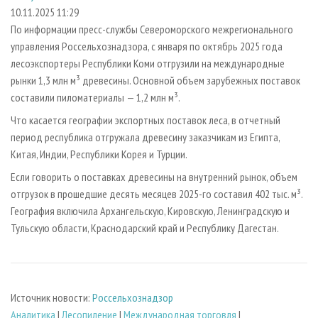
СУШКА ДРЕВЕСИНЫ
ПЕРСОНЫ
КОНТАКТЫ
РЕКЛАМА
10.11.2025 11:29
По информации пресс-службы Североморского межрегионального
ПРОИЗВОДСТВО ДРЕВЕСНЫХ ПЛИТ
МОБИЛЬНЫЕ ВЫСТАВКИ
РЕКЛАМА НА САЙТЕ
управления Россельхознадзора, с января по октябрь 2025 года
ДЕРЕВЯННОЕ ДОМОСТРОЕНИЕ
ОФИЦИАЛЬНЫЕ ДЕЛЕГАЦИИ
лесоэкспортеры Республики Коми отгрузили на международные
ПРОИЗВОДСТВО МЕБЕЛИ
рынки 1,3 млн м³ древесины. Основной объем зарубежных поставок
ПРИОРИТЕТНЫЕ ИНВЕСТПРОЕКТЫ
составили пиломатериалы — 1,2 млн м³.
БИОЭНЕРГЕТИКА
RUSSIAN FORESTRY REVIEW
Что касается географии экспортных поставок леса, в отчетный
ЦБП
ГАЗЕТА ЛЕСПРОМФОРУМ
период республика отгружала древесину заказчикам из Египта,
ИНСТРУМЕНТ И МАТЕРИАЛЫ
БИБЛИОТЕКА СПЕЦИАЛИСТА
Китая, Индии, Республики Корея и Турции.
Если говорить о поставках древесины на внутренний рынок, объем
отгрузок в прошедшие десять месяцев 2025-го составил 402 тыс. м³.
География включила Архангельскую, Кировскую, Ленинградскую и
Тульскую области, Краснодарский край и Республику Дагестан.
Источник новости:
Россельхознадзор
Аналитика
|
Лесопиление
|
Международная торговля
|