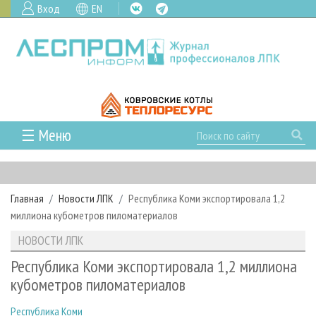
Вход
EN
☰ Меню
ГЛАВНАЯ
РУБРИКИ И ТЕМЫ
Главная
Новости ЛПК
Республика Коми экспортировала 1,2
РУБРИКИ ЖУРНАЛА
НОВОСТИ
миллиона кубометров пиломатериалов
ЛЕСНОЕ ХОЗЯЙСТВО
КАЛЕНДАРЬ СОБЫТИЙ
ПРОЕКТЫ ЛПИ
НОВОСТИ ЛПК
ЛЕСОЗАГОТОВКА
НОВОСТИ ЛПК
АНАЛИТИКА
АРХИВ
Республика Коми экспортировала 1,2 миллиона
ЛЕСОПИЛЕНИЕ
НОВОСТИ ЖУРНАЛА
ПРЕДПРИЯТИЯ ЛПК
АРХИВ ЖУРНАЛОВ
кубометров пиломатериалов
О ЖУРНАЛЕ
ДЕРЕВООБРАБОТКА
НОВОСТИ КОМПАНИЙ
ЛЕСНЫЕ РЕГИОНЫ РОССИИ
СТАТЬИ
ПОДПИСКА
РЕКЛАМОДАТЕЛЯМ
Республика Коми