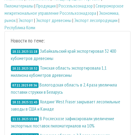
Пиломатериалы
|
Продукция
|
Россельхознадзор
|
Североморское
межрегиональное управление Россельхознадзора
|
Экономика,
рынок
|
Экспорт
|
Экспорт древесины
|
Экспорт лесопродукции
|
Республика Коми
Новости по теме:
Забайкальский край экспортировал 32 400
10.11.2025 11:18
кубометров древесины
Томская область экспортировала 1,1
10.11.2025 10:52
миллиона кубометров древесины
Вологодская область в 2,4 раза увеличила
07.11.2025 09:56
поставки стружки в Беларусь
Холдинг West Fraser закрывает лесопильные
10.11.2025 11:45
заводы в США и Канаде
В Рослесхозе зафиксировали увеличение
11.11.2025 13:08
экспортных поставок пиломатериалов на 10%