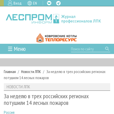
Вход
EN
☰ Меню
ГЛАВНАЯ
РУБРИКИ И ТЕМЫ
Главная
Новости ЛПК
За неделю в трех российских регионах
РУБРИКИ ЖУРНАЛА
НОВОСТИ
потушили 14 лесных пожаров
ЛЕСНОЕ ХОЗЯЙСТВО
КАЛЕНДАРЬ СОБЫТИЙ
ПРОЕКТЫ ЛПИ
НОВОСТИ ЛПК
ЛЕСОЗАГОТОВКА
НОВОСТИ ЛПК
АНАЛИТИКА
АРХИВ
За неделю в трех российских регионах
ЛЕСОПИЛЕНИЕ
НОВОСТИ ЖУРНАЛА
ПРЕДПРИЯТИЯ ЛПК
АРХИВ ЖУРНАЛОВ
потушили 14 лесных пожаров
О ЖУРНАЛЕ
ДЕРЕВООБРАБОТКА
НОВОСТИ КОМПАНИЙ
ЛЕСНЫЕ РЕГИОНЫ РОССИИ
СТАТЬИ
ПОДПИСКА
РЕКЛАМОДАТЕЛЯМ
Россия