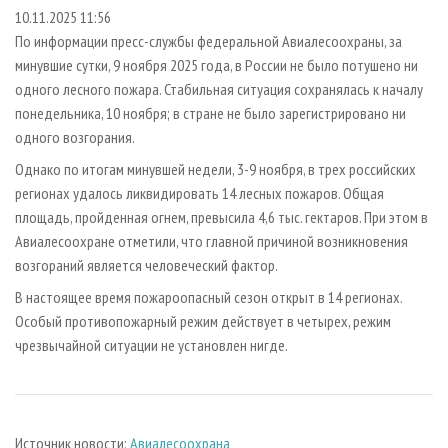
СУШКА ДРЕВЕСИНЫ
ПЕРСОНЫ
КОНТАКТЫ
РЕКЛАМА
10.11.2025 11:56
По информации пресс-службы федеральной Авиалесоохраны, за
ПРОИЗВОДСТВО ДРЕВЕСНЫХ ПЛИТ
МОБИЛЬНЫЕ ВЫСТАВКИ
РЕКЛАМА НА САЙТЕ
минувшие сутки, 9 ноября 2025 года, в России не было потушено ни
ДЕРЕВЯННОЕ ДОМОСТРОЕНИЕ
ОФИЦИАЛЬНЫЕ ДЕЛЕГАЦИИ
одного лесного пожара. Стабильная ситуация сохранялась к началу
ПРОИЗВОДСТВО МЕБЕЛИ
понедельника, 10 ноября; в стране не было зарегистрировано ни
ПРИОРИТЕТНЫЕ ИНВЕСТПРОЕКТЫ
одного возгорания.
БИОЭНЕРГЕТИКА
RUSSIAN FORESTRY REVIEW
Однако по итогам минувшей недели, 3-9 ноября, в трех российских
ЦБП
ГАЗЕТА ЛЕСПРОМФОРУМ
регионах удалось ликвидировать 14 лесных пожаров. Общая
ИНСТРУМЕНТ И МАТЕРИАЛЫ
БИБЛИОТЕКА СПЕЦИАЛИСТА
площадь, пройденная огнем, превысила 4,6 тыс. гектаров. При этом в
Авиалесоохране отметили, что главной причиной возникновения
возгораний является человеческий фактор.
В настоящее время пожароопасный сезон открыт в 14 регионах.
Особый противопожарный режим действует в четырех, режим
чрезвычайной ситуации не установлен нигде.
Источник новости:
Авиалесоохрана