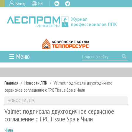
Вход
EN
☰ Меню
ГЛАВНАЯ
РУБРИКИ И ТЕМЫ
Главная
Новости ЛПК
Valmet подписала двухгодичное
РУБРИКИ ЖУРНАЛА
НОВОСТИ
сервисное соглашение с FPC Tissue Spa в Чили
ЛЕСНОЕ ХОЗЯЙСТВО
КАЛЕНДАРЬ СОБЫТИЙ
ПРОЕКТЫ ЛПИ
НОВОСТИ ЛПК
ЛЕСОЗАГОТОВКА
НОВОСТИ ЛПК
АНАЛИТИКА
АРХИВ
Valmet подписала двухгодичное сервисное
ЛЕСОПИЛЕНИЕ
НОВОСТИ ЖУРНАЛА
ПРЕДПРИЯТИЯ ЛПК
АРХИВ ЖУРНАЛОВ
соглашение с FPC Tissue Spa в Чили
О ЖУРНАЛЕ
ДЕРЕВООБРАБОТКА
НОВОСТИ КОМПАНИЙ
ЛЕСНЫЕ РЕГИОНЫ РОССИИ
СТАТЬИ
ПОДПИСКА
РЕКЛАМОДАТЕЛЯМ
Чили