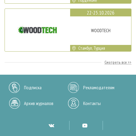
Порденоне
22-25.10.2026
WOODTECH
Стамбул, Турция
Смотреть все
Подписка
Рекламодателям
Архив журналов
Контакты