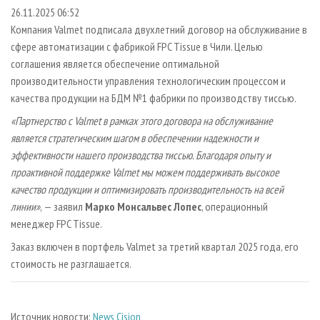
СУШКА ДРЕВЕСИНЫ
ПЕРСОНЫ
КОНТАКТЫ
РЕКЛАМА
26.11.2025 06:52
Компания Valmet подписала двухлетний договор на обслуживание в
ПРОИЗВОДСТВО ДРЕВЕСНЫХ ПЛИТ
МОБИЛЬНЫЕ ВЫСТАВКИ
РЕКЛАМА НА САЙТЕ
сфере автоматизации с фабрикой FPC Tissue в Чили. Целью
ДЕРЕВЯННОЕ ДОМОСТРОЕНИЕ
ОФИЦИАЛЬНЫЕ ДЕЛЕГАЦИИ
соглашения является обеспечение оптимальной
ПРОИЗВОДСТВО МЕБЕЛИ
производительности управления технологическим процессом и
ПРИОРИТЕТНЫЕ ИНВЕСТПРОЕКТЫ
качества продукции на БДМ №1 фабрики по производству тиссью.
БИОЭНЕРГЕТИКА
RUSSIAN FORESTRY REVIEW
«Партнерство с Valmet в рамках этого договора на обслуживание
ЦБП
ГАЗЕТА ЛЕСПРОМФОРУМ
является стратегическим шагом в обеспечении надежности и
ИНСТРУМЕНТ И МАТЕРИАЛЫ
БИБЛИОТЕКА СПЕЦИАЛИСТА
эффективности нашего производства тиссью. Благодаря опыту и
проактивной поддержке Valmet мы можем поддерживать высокое
качество продукции и оптимизировать производительность на всей
линии»
, — заявил
Марко Монсальвес Лопес
, операционный
менеджер FPC Tissue.
Заказ включен в портфель Valmet за третий квартал 2025 года, его
стоимость не разглашается.
Источник новости:
News Cision