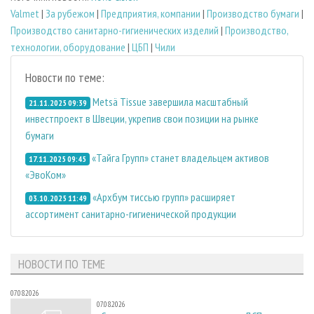
Valmet
|
За рубежом
|
Предприятия, компании
|
Производство бумаги
|
Производство санитарно-гигиенических изделий
|
Производство,
технологии, оборудование
|
ЦБП
|
Чили
Новости по теме:
Metsä Tissue завершила масштабный
21.11.2025 09:39
инвестпроект в Швеции, укрепив свои позиции на рынке
бумаги
«Тайга Групп» станет владельцем активов
17.11.2025 09:45
«ЭвоКом»
«Архбум тиссью групп» расширяет
03.10.2025 11:49
ассортимент санитарно-гигиенической продукции
НОВОСТИ ПО ТЕМЕ
07.08.2026
07.08.2026