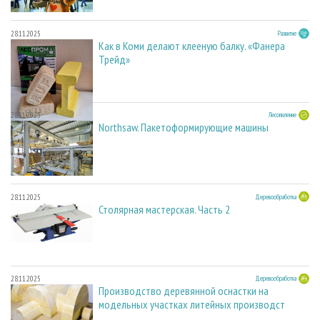
28.11.2025
Развитие
Как в Коми делают клееную балку. «Фанера
Трейд»
28.11.2025
Лесопиление
Northsaw. Пакетоформирующие машины
28.11.2025
Деревообработка
Столярная мастерская. Часть 2
28.11.2025
Деревообработка
Производство деревянной оснастки на
модельных участках литейных производст