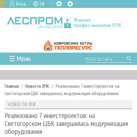
Вход
EN
☰ Меню
ГЛАВНАЯ
РУБРИКИ И ТЕМЫ
Главная
Новости ЛПК
Реализовано 7 инвестпроектов: на
РУБРИКИ ЖУРНАЛА
НОВОСТИ
Светогорском ЦБК завершилась модернизация оборудования
ЛЕСНОЕ ХОЗЯЙСТВО
КАЛЕНДАРЬ СОБЫТИЙ
ПРОЕКТЫ ЛПИ
НОВОСТИ ЛПК
ЛЕСОЗАГОТОВКА
НОВОСТИ ЛПК
АНАЛИТИКА
АРХИВ
Реализовано 7 инвестпроектов: на
ЛЕСОПИЛЕНИЕ
НОВОСТИ ЖУРНАЛА
ПРЕДПРИЯТИЯ ЛПК
АРХИВ ЖУРНАЛОВ
Светогорском ЦБК завершилась модернизация
О ЖУРНАЛЕ
оборудования
ДЕРЕВООБРАБОТКА
НОВОСТИ КОМПАНИЙ
ЛЕСНЫЕ РЕГИОНЫ РОССИИ
СТАТЬИ
ПОДПИСКА
РЕКЛАМОДАТЕЛЯМ