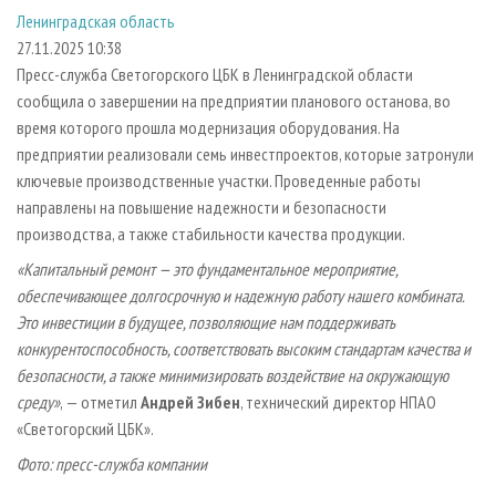
СУШКА ДРЕВЕСИНЫ
ПЕРСОНЫ
КОНТАКТЫ
РЕКЛАМА
Ленинградская область
27.11.2025 10:38
ПРОИЗВОДСТВО ДРЕВЕСНЫХ ПЛИТ
МОБИЛЬНЫЕ ВЫСТАВКИ
РЕКЛАМА НА САЙТЕ
Пресс-служба Светогорского ЦБК в Ленинградской области
ДЕРЕВЯННОЕ ДОМОСТРОЕНИЕ
ОФИЦИАЛЬНЫЕ ДЕЛЕГАЦИИ
сообщила о завершении на предприятии планового останова, во
ПРОИЗВОДСТВО МЕБЕЛИ
ПРИОРИТЕТНЫЕ ИНВЕСТПРОЕКТЫ
время которого прошла модернизация оборудования. На
предприятии реализовали семь инвестпроектов, которые затронули
БИОЭНЕРГЕТИКА
RUSSIAN FORESTRY REVIEW
ключевые производственные участки. Проведенные работы
ЦБП
ГАЗЕТА ЛЕСПРОМФОРУМ
направлены на повышение надежности и безопасности
производства, а также стабильности качества продукции.
ИНСТРУМЕНТ И МАТЕРИАЛЫ
БИБЛИОТЕКА СПЕЦИАЛИСТА
«Капитальный ремонт — это фундаментальное мероприятие,
обеспечивающее долгосрочную и надежную работу нашего комбината.
Это инвестиции в будущее, позволяющие нам поддерживать
конкурентоспособность, соответствовать высоким стандартам качества и
безопасности, а также минимизировать воздействие на окружающую
среду»
, — отметил
Андрей Зибен
, технический директор НПАО
«Светогорский ЦБК».
Фото: пресс-служба компании