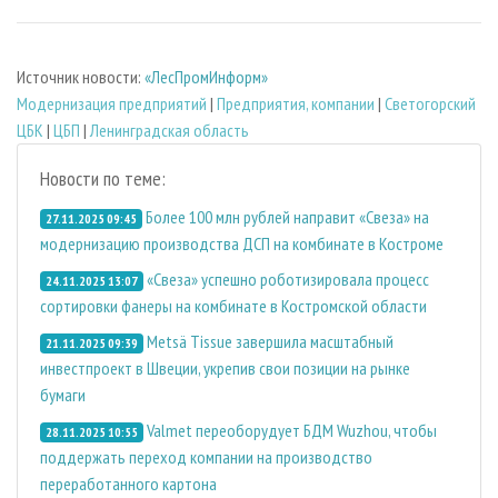
Источник новости:
«ЛесПромИнформ»
Модернизация предприятий
|
Предприятия, компании
|
Светогорский
ЦБК
|
ЦБП
|
Ленинградская область
Новости по теме:
Более 100 млн рублей направит «Свеза» на
27.11.2025 09:45
модернизацию производства ДСП на комбинате в Костроме
«Свеза» успешно роботизировала процесс
24.11.2025 13:07
сортировки фанеры на комбинате в Костромской области
Metsä Tissue завершила масштабный
21.11.2025 09:39
инвестпроект в Швеции, укрепив свои позиции на рынке
бумаги
Valmet переоборудует БДМ Wuzhou, чтобы
28.11.2025 10:55
поддержать переход компании на производство
переработанного картона