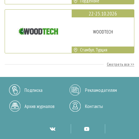
Порденоне
22-25.10.2026
WOODTECH
Стамбул, Турция
Смотреть все
Подписка
Рекламодателям
Архив журналов
Контакты