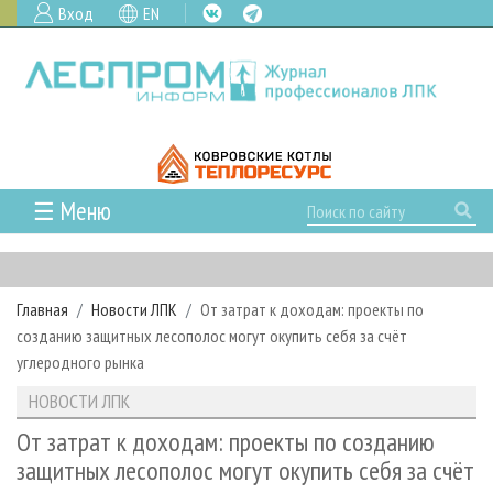
Вход
EN
☰ Меню
ГЛАВНАЯ
РУБРИКИ И ТЕМЫ
Главная
Новости ЛПК
От затрат к доходам: проекты по
РУБРИКИ ЖУРНАЛА
НОВОСТИ
созданию защитных лесополос могут окупить себя за счёт
ЛЕСНОЕ ХОЗЯЙСТВО
КАЛЕНДАРЬ СОБЫТИЙ
углеродного рынка
ПРОЕКТЫ ЛПИ
ЛЕСОЗАГОТОВКА
НОВОСТИ ЛПК
АНАЛИТИКА
НОВОСТИ ЛПК
АРХИВ
ЛЕСОПИЛЕНИЕ
НОВОСТИ ЖУРНАЛА
ПРЕДПРИЯТИЯ ЛПК
АРХИВ ЖУРНАЛОВ
От затрат к доходам: проекты по созданию
О ЖУРНАЛЕ
защитных лесополос могут окупить себя за счёт
ДЕРЕВООБРАБОТКА
НОВОСТИ КОМПАНИЙ
ЛЕСНЫЕ РЕГИОНЫ РОССИИ
СТАТЬИ
ПОДПИСКА
РЕКЛАМОДАТЕЛЯМ