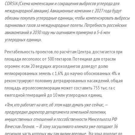
CORSIA (Схема компенсации и сокращения выбросов углерода для
международной авиации). Авиационные компании с 2027 года будут
обязаны покупать углеродные единицы, чтобы компенсировать выбросы
парниковых газов за международные полеты. Потребность российских
авиакомпаний в 2030 году мы оцениваем примерно в 5-6 млн
углеродных единиц».
Рентабельность проектов, по расчётам Центра, достигается при
площади лесополос от 500 гектаров. Потенциал для отрасли
огромен: если 20 ведущих агрохолдингов доведут долю
мелиорированных земель с 1,6% до научно обоснованных 4% и
реконструируют половину деградированных насаждений, общая
площадь агролесомелиорации может составить 755 тыс. га с
ежегодной генерацией до 10 млн углеродных единиц.
«Тем, кто работает на юге, об этом надо думать уже сейчас, —
предупредил директор департамента земельной политики,
имущественных отношений и госсобственности Минсельхоза РФ
Вячеслав Леонов. — В зону засушливого климата уже попадают 36
регионов, часть которых мы там видим впервые. Эта зона доходит до