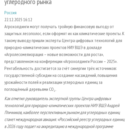
углеродного рынка
СУШКА ДРЕВЕСИНЫ
ПЕРСОНЫ
КОНТАКТЫ
РЕКЛАМА
Россия
ПРОИЗВОДСТВО ДРЕВЕСНЫХ ПЛИТ
МОБИЛЬНЫЕ ВЫСТАВКИ
РЕКЛАМА НА САЙТЕ
22.12.2025 16:12
ДЕРЕВЯННОЕ ДОМОСТРОЕНИЕ
ОФИЦИАЛЬНЫЕ ДЕЛЕГАЦИИ
Агрохолдинги могут получать тройную финансовую выгоду от
ПРОИЗВОДСТВО МЕБЕЛИ
ПРИОРИТЕТНЫЕ ИНВЕСТПРОЕКТЫ
защитных лесополос, если оформят их как климатические проекты. К
такому выводу пришли эксперты Центра цифровых технологий для
БИОЭНЕРГЕТИКА
RUSSIAN FORESTRY REVIEW
природно-климатических проектов НИУ ВШЭ в докладе
ЦБП
ГАЗЕТА ЛЕСПРОМФОРУМ
«Агролесомелиорация – новые возможности для роста»,
представленном на конференции «Агрохолдинги России – 2025».
ИНСТРУМЕНТ И МАТЕРИАЛЫ
БИБЛИОТЕКА СПЕЦИАЛИСТА
Рентабельность достигается за счёт синергии трёх источников:
государственной субсидии на создание насаждений, повышения
урожайности полей и реализации углеродных единиц за
поглощённый деревьями CO₂.
Как отметил руководитель экспертной группы Центра цифровых
технологий для природно-климатических проектов НИУ ВШЭ Андрей
Птичников, наиболее перспективным рынком для углеродных единиц
станет международная авиация: «Российский реестр углеродных единиц
в 2026 году подает на аккредитацию в международной программе