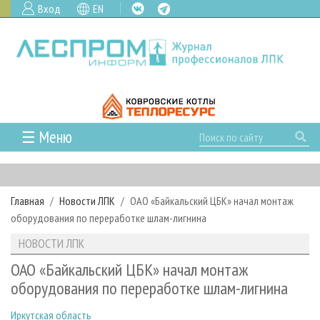
Вход
EN
☰ Меню
ГЛАВНАЯ
РУБРИКИ И ТЕМЫ
Главная
Новости ЛПК
ОАО «Байкальский ЦБК» начал монтаж
РУБРИКИ ЖУРНАЛА
НОВОСТИ
оборудования по переработке шлам-лигнина
ЛЕСНОЕ ХОЗЯЙСТВО
КАЛЕНДАРЬ СОБЫТИЙ
ПРОЕКТЫ ЛПИ
НОВОСТИ ЛПК
ЛЕСОЗАГОТОВКА
НОВОСТИ ЛПК
АНАЛИТИКА
АРХИВ
ОАО «Байкальский ЦБК» начал монтаж
ЛЕСОПИЛЕНИЕ
НОВОСТИ ЖУРНАЛА
ПРЕДПРИЯТИЯ ЛПК
АРХИВ ЖУРНАЛОВ
оборудования по переработке шлам-лигнина
О ЖУРНАЛЕ
ДЕРЕВООБРАБОТКА
НОВОСТИ КОМПАНИЙ
ЛЕСНЫЕ РЕГИОНЫ РОССИИ
СТАТЬИ
ПОДПИСКА
РЕКЛАМОДАТЕЛЯМ
Иркутская область