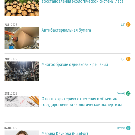
восстановления экологической системы леса
28.11.2025
ЦБП
Антибактериальная бумага
28.11.2025
ЦБП
Многообразие одинаковых решений
28.11.2025
Эколайф
О новых критериях отнесения к объектам
государственной экологической экспертизы
04.10.2025
Персона
Марина Каунова (PulpFor)