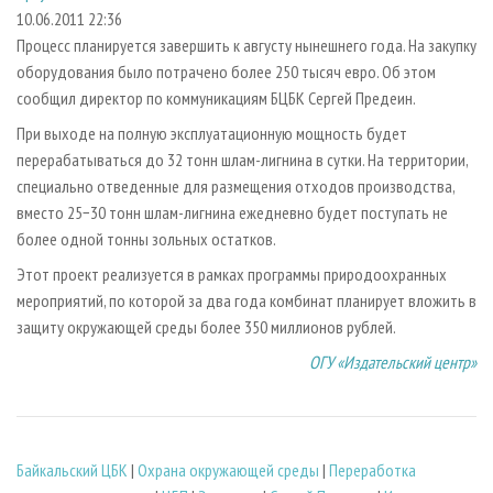
СУШКА ДРЕВЕСИНЫ
ПЕРСОНЫ
КОНТАКТЫ
РЕКЛАМА
10.06.2011 22:36
Процесс планируется завершить к августу нынешнего года. На закупку
ПРОИЗВОДСТВО ДРЕВЕСНЫХ ПЛИТ
МОБИЛЬНЫЕ ВЫСТАВКИ
РЕКЛАМА НА САЙТЕ
оборудования было потрачено более 250 тысяч евро. Об этом
ДЕРЕВЯННОЕ ДОМОСТРОЕНИЕ
ОФИЦИАЛЬНЫЕ ДЕЛЕГАЦИИ
сообщил директор по коммуникациям БЦБК Сергей Предеин.
ПРОИЗВОДСТВО МЕБЕЛИ
ПРИОРИТЕТНЫЕ ИНВЕСТПРОЕКТЫ
При выходе на полную эксплуатационную мощность будет
БИОЭНЕРГЕТИКА
перерабатываться до 32 тонн шлам-лигнина в сутки. На территории,
RUSSIAN FORESTRY REVIEW
специально отведенные для размещения отходов производства,
ЦБП
ГАЗЕТА ЛЕСПРОМФОРУМ
вместо 25−30 тонн шлам-лигнина ежедневно будет поступать не
ИНСТРУМЕНТ И МАТЕРИАЛЫ
БИБЛИОТЕКА СПЕЦИАЛИСТА
более одной тонны зольных остатков.
Этот проект реализуется в рамках программы природоохранных
мероприятий, по которой за два года комбинат планирует вложить в
защиту окружающей среды более 350 миллионов рублей.
ОГУ «Издательский центр»
Байкальский ЦБК
|
Охрана окружающей среды
|
Переработка