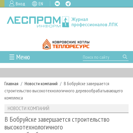
Вход
EN
☰ Меню
ГЛАВНАЯ
РУБРИКИ И ТЕМЫ
Главная
Новости компаний
В Бобруйске завершается
РУБРИКИ ЖУРНАЛА
НОВОСТИ
строительство высокотехнологичного деревообрабатывающего
ЛЕСНОЕ ХОЗЯЙСТВО
КАЛЕНДАРЬ СОБЫТИЙ
комплекса
ПРОЕКТЫ ЛПИ
ЛЕСОЗАГОТОВКА
НОВОСТИ ЛПК
АНАЛИТИКА
НОВОСТИ КОМПАНИЙ
АРХИВ
ЛЕСОПИЛЕНИЕ
НОВОСТИ ЖУРНАЛА
ПРЕДПРИЯТИЯ ЛПК
АРХИВ ЖУРНАЛОВ
В Бобруйске завершается строительство
О ЖУРНАЛЕ
высокотехнологичного
ДЕРЕВООБРАБОТКА
НОВОСТИ КОМПАНИЙ
ЛЕСНЫЕ РЕГИОНЫ РОССИИ
СТАТЬИ
ПОДПИСКА
РЕКЛАМОДАТЕЛЯМ