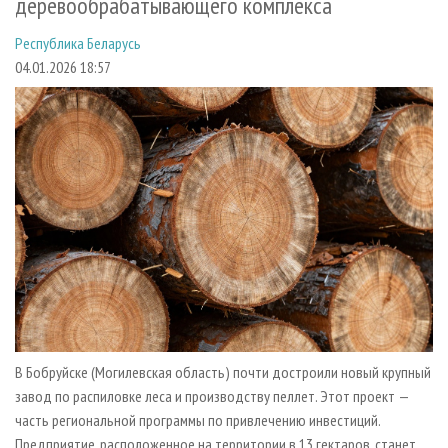
деревообрабатывающего комплекса
СУШКА ДРЕВЕСИНЫ
ПЕРСОНЫ
КОНТАКТЫ
РЕКЛАМА
Республика Беларусь
ПРОИЗВОДСТВО ДРЕВЕСНЫХ ПЛИТ
МОБИЛЬНЫЕ ВЫСТАВКИ
РЕКЛАМА НА САЙТЕ
04.01.2026 18:57
ДЕРЕВЯННОЕ ДОМОСТРОЕНИЕ
ОФИЦИАЛЬНЫЕ ДЕЛЕГАЦИИ
ПРОИЗВОДСТВО МЕБЕЛИ
ПРИОРИТЕТНЫЕ ИНВЕСТПРОЕКТЫ
БИОЭНЕРГЕТИКА
RUSSIAN FORESTRY REVIEW
ЦБП
ГАЗЕТА ЛЕСПРОМФОРУМ
ИНСТРУМЕНТ И МАТЕРИАЛЫ
БИБЛИОТЕКА СПЕЦИАЛИСТА
В Бобруйске (Могилевская область) почти достроили новый крупный
завод по распиловке леса и производству пеллет. Этот проект —
часть региональной программы по привлечению инвестиций.
Предприятие, расположенное на территории в 13 гектаров, станет