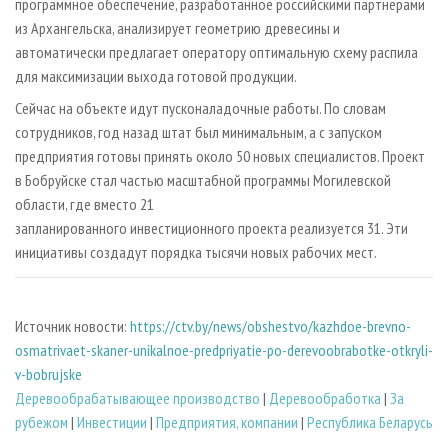
программное обеспечение, разработанное российскими партнёрами
из Архангельска, анализирует геометрию древесины и
автоматически предлагает оператору оптимальную схему распила
для максимизации выхода готовой продукции.
Сейчас на объекте идут пусконаладочные работы. По словам
сотрудников, год назад штат был минимальным, а с запуском
предприятия готовы принять около 50 новых специалистов. Проект
в Бобруйске стал частью масштабной программы Могилевской
области, где вместо 21
запланированного инвестиционного проекта реализуется 31. Эти
инициативы создадут порядка тысячи новых рабочих мест.
Источник новости:
https://ctv.by/news/obshestvo/kazhdoe-brevno-
osmatrivaet-skaner-unikalnoe-predpriyatie-po-derevoobrabotke-otkryli-
v-bobrujske
Деревообрабатывающее производство
|
Деревообработка
|
За
рубежом
|
Инвестиции
|
Предприятия, компании
|
Республика Беларусь