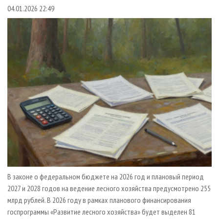
СУШКА ДРЕВЕСИНЫ
ПЕРСОНЫ
КОНТАКТЫ
РЕКЛАМА
04.01.2026 22:49
ПРОИЗВОДСТВО ДРЕВЕСНЫХ ПЛИТ
МОБИЛЬНЫЕ ВЫСТАВКИ
РЕКЛАМА НА САЙТЕ
ДЕРЕВЯННОЕ ДОМОСТРОЕНИЕ
ОФИЦИАЛЬНЫЕ ДЕЛЕГАЦИИ
ПРОИЗВОДСТВО МЕБЕЛИ
ПРИОРИТЕТНЫЕ ИНВЕСТПРОЕКТЫ
БИОЭНЕРГЕТИКА
RUSSIAN FORESTRY REVIEW
ЦБП
ГАЗЕТА ЛЕСПРОМФОРУМ
ИНСТРУМЕНТ И МАТЕРИАЛЫ
БИБЛИОТЕКА СПЕЦИАЛИСТА
В законе о федеральном бюджете на 2026 год и плановый период
2027 и 2028 годов на ведение лесного хозяйства предусмотрено 255
млрд рублей. В 2026 году в рамках планового финансирования
госпрограммы «Развитие лесного хозяйства» будет выделен 81