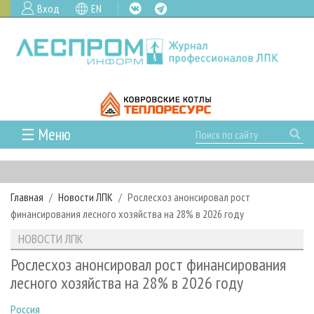
Вход
EN
☰ Меню
ГЛАВНАЯ
РУБРИКИ И ТЕМЫ
Главная
Новости ЛПК
Рослесхоз анонсировал рост
РУБРИКИ ЖУРНАЛА
НОВОСТИ
финансирования лесного хозяйства на 28% в 2026 году
ЛЕСНОЕ ХОЗЯЙСТВО
КАЛЕНДАРЬ СОБЫТИЙ
ПРОЕКТЫ ЛПИ
НОВОСТИ ЛПК
ЛЕСОЗАГОТОВКА
НОВОСТИ ЛПК
АНАЛИТИКА
АРХИВ
Рослесхоз анонсировал рост финансирования
ЛЕСОПИЛЕНИЕ
НОВОСТИ ЖУРНАЛА
ПРЕДПРИЯТИЯ ЛПК
АРХИВ ЖУРНАЛОВ
лесного хозяйства на 28% в 2026 году
О ЖУРНАЛЕ
ДЕРЕВООБРАБОТКА
НОВОСТИ КОМПАНИЙ
ЛЕСНЫЕ РЕГИОНЫ РОССИИ
СТАТЬИ
ПОДПИСКА
РЕКЛАМОДАТЕЛЯМ
Россия