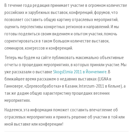
СУШКА ДРЕВЕСИНЫ
ПЕРСОНЫ
КОНТАКТЫ
РЕКЛАМА
В течение года редакция принимает участие в огромном количестве
российских и зарубежных выставок, конференций, форумов, что
ПРОИЗВОДСТВО ДРЕВЕСНЫХ ПЛИТ
МОБИЛЬНЫЕ ВЫСТАВКИ
РЕКЛАМА НА САЙТЕ
позволяет составить общую картину отраслевых мероприятий,
ДЕРЕВЯННОЕ ДОМОСТРОЕНИЕ
ОФИЦИАЛЬНЫЕ ДЕЛЕГАЦИИ
оценить перспективы конкретных регионов и направлений. И мы
ПРОИЗВОДСТВО МЕБЕЛИ
готовы поделиться своим видением и опытом участия, помочь
ПРИОРИТЕТНЫЕ ИНВЕСТПРОЕКТЫ
сориентироваться в таком большом количестве выставок,
БИОЭНЕРГЕТИКА
RUSSIAN FORESTRY REVIEW
семинаров, конгрессов и конференций.
ЦБП
ГАЗЕТА ЛЕСПРОМФОРУМ
Теперь мы будем на сайте публиковать максимально объективные
ИНСТРУМЕНТ И МАТЕРИАЛЫ
БИБЛИОТЕКА СПЕЦИАЛИСТА
отчеты о прошедших мероприятиях, в которых приняли участие. Мы
уже рассказали о выставке
SkogsElmia 2011 в Йончепинге
. В
ближайшее время расскажем о недавних выставках (LIGNA в
Ганновере, «Деревообработка» в Казани, Interzum-2011 в Кельне), а
так же дадим общую характеристику прошедших весенних
мероприятиях.
Надеемся, эта информация поможет составить впечатление об
отраслевых мероприятиях и принять решение об участии в той или
иной выставке или конференции!