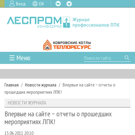
Вход
EN
☰ Меню
ГЛАВНАЯ
РУБРИКИ И ТЕМЫ
Главная
Новости журнала
Впервые на сайте − отчеты о
РУБРИКИ ЖУРНАЛА
НОВОСТИ
прошедших мероприятиях ЛПК!
ЛЕСНОЕ ХОЗЯЙСТВО
КАЛЕНДАРЬ СОБЫТИЙ
ПРОЕКТЫ ЛПИ
НОВОСТИ ЖУРНАЛА
ЛЕСОЗАГОТОВКА
НОВОСТИ ЛПК
АНАЛИТИКА
АРХИВ
Впервые на сайте − отчеты о прошедших
ЛЕСОПИЛЕНИЕ
НОВОСТИ ЖУРНАЛА
ПРЕДПРИЯТИЯ ЛПК
АРХИВ ЖУРНАЛОВ
мероприятиях ЛПК!
О ЖУРНАЛЕ
ДЕРЕВООБРАБОТКА
НОВОСТИ КОМПАНИЙ
ЛЕСНЫЕ РЕГИОНЫ РОССИИ
СТАТЬИ
ПОДПИСКА
РЕКЛАМОДАТЕЛЯМ
15.06.2011 20:10