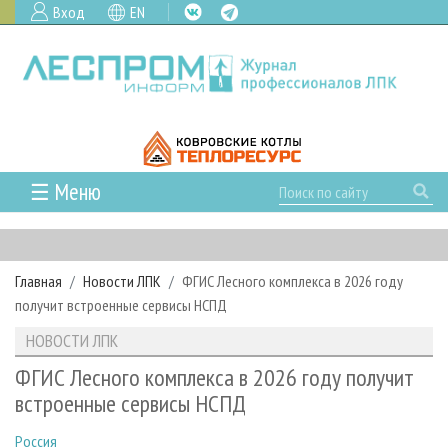
Вход
EN
☰ Меню
ГЛАВНАЯ
РУБРИКИ И ТЕМЫ
Главная
Новости ЛПК
ФГИС Лесного комплекса в 2026 году
РУБРИКИ ЖУРНАЛА
НОВОСТИ
получит встроенные сервисы НСПД
ЛЕСНОЕ ХОЗЯЙСТВО
КАЛЕНДАРЬ СОБЫТИЙ
ПРОЕКТЫ ЛПИ
НОВОСТИ ЛПК
ЛЕСОЗАГОТОВКА
НОВОСТИ ЛПК
АНАЛИТИКА
АРХИВ
ФГИС Лесного комплекса в 2026 году получит
ЛЕСОПИЛЕНИЕ
НОВОСТИ ЖУРНАЛА
ПРЕДПРИЯТИЯ ЛПК
АРХИВ ЖУРНАЛОВ
встроенные сервисы НСПД
О ЖУРНАЛЕ
ДЕРЕВООБРАБОТКА
НОВОСТИ КОМПАНИЙ
ЛЕСНЫЕ РЕГИОНЫ РОССИИ
СТАТЬИ
ПОДПИСКА
РЕКЛАМОДАТЕЛЯМ
Россия