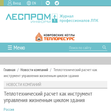
Вход
EN
☰ Меню
ГЛАВНАЯ
РУБРИКИ И ТЕМЫ
Главная
Новости компаний
Теплотехнический расчет как
РУБРИКИ ЖУРНАЛА
НОВОСТИ
инструмент управления жизненным циклом здания
ЛЕСНОЕ ХОЗЯЙСТВО
КАЛЕНДАРЬ СОБЫТИЙ
ПРОЕКТЫ ЛПИ
НОВОСТИ КОМПАНИЙ
ЛЕСОЗАГОТОВКА
НОВОСТИ ЛПК
АНАЛИТИКА
АРХИВ
Теплотехнический расчет как инструмент
ЛЕСОПИЛЕНИЕ
НОВОСТИ ЖУРНАЛА
ПРЕДПРИЯТИЯ ЛПК
АРХИВ ЖУРНАЛОВ
управления жизненным циклом здания
О ЖУРНАЛЕ
ДЕРЕВООБРАБОТКА
НОВОСТИ КОМПАНИЙ
ЛЕСНЫЕ РЕГИОНЫ РОССИИ
СТАТЬИ
ПОДПИСКА
РЕКЛАМОДАТЕЛЯМ
Россия