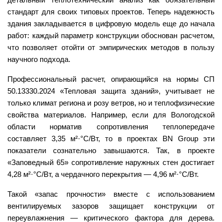
детальный теплотехнический анализ как обязательный
стандарт для своих типовых проектов. Теперь надежность
здания закладывается в цифровую модель еще до начала
работ: каждый параметр конструкции обоснован расчетом,
что позволяет отойти от эмпирических методов в пользу
научного подхода.
Профессиональный расчет, опирающийся на нормы СП
50.13330.2024 «Тепловая защита зданий», учитывает не
только климат региона и розу ветров, но и теплофизические
свойства материалов. Например, если для Вологодской
о
бласти норматив сопротивления теплопередаче
составляет 3,35 м²·°С/Вт, то в проектах BN Group эти
показатели сознательно завышаются. Так, в проекте
«Заповедный 65» сопротивление наружных стен достигает
4,28 м²·°С/Вт, а чердачного перекрытия — 4,96 м²·°С/Вт.
Такой «
запас прочности» вместе с использованием
вентилируемых зазоров защищает конструкции от
переувлажнения — критического фактора для дерева.