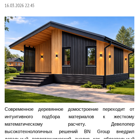
СУШКА ДРЕВЕСИНЫ
ПЕРСОНЫ
КОНТАКТЫ
РЕКЛАМА
16.03.2026 22:45
ПРОИЗВОДСТВО ДРЕВЕСНЫХ ПЛИТ
МОБИЛЬНЫЕ ВЫСТАВКИ
РЕКЛАМА НА САЙТЕ
ДЕРЕВЯННОЕ ДОМОСТРОЕНИЕ
ОФИЦИАЛЬНЫЕ ДЕЛЕГАЦИИ
ПРОИЗВОДСТВО МЕБЕЛИ
ПРИОРИТЕТНЫЕ ИНВЕСТПРОЕКТЫ
БИОЭНЕРГЕТИКА
RUSSIAN FORESTRY REVIEW
ЦБП
ГАЗЕТА ЛЕСПРОМФОРУМ
ИНСТРУМЕНТ И МАТЕРИАЛЫ
БИБЛИОТЕКА СПЕЦИАЛИСТА
Современное деревянное домостроение переходит от
интуитивного подбора материалов к жесткому
математическому расчету. Девелопер
высокотехнологичных решений BN Group внедрил