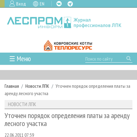
Вход
EN
☰ Меню
ГЛАВНАЯ
РУБРИКИ И ТЕМЫ
Главная
Новости ЛПК
Уточнен порядок определения платы за
РУБРИКИ ЖУРНАЛА
НОВОСТИ
аренду лесного участка
ЛЕСНОЕ ХОЗЯЙСТВО
КАЛЕНДАРЬ СОБЫТИЙ
ПРОЕКТЫ ЛПИ
НОВОСТИ ЛПК
ЛЕСОЗАГОТОВКА
НОВОСТИ ЛПК
АНАЛИТИКА
АРХИВ
Уточнен порядок определения платы за аренду
ЛЕСОПИЛЕНИЕ
НОВОСТИ ЖУРНАЛА
ПРЕДПРИЯТИЯ ЛПК
АРХИВ ЖУРНАЛОВ
лесного участка
О ЖУРНАЛЕ
ДЕРЕВООБРАБОТКА
НОВОСТИ КОМПАНИЙ
ЛЕСНЫЕ РЕГИОНЫ РОССИИ
СТАТЬИ
ПОДПИСКА
РЕКЛАМОДАТЕЛЯМ
22.06.2011 07:59