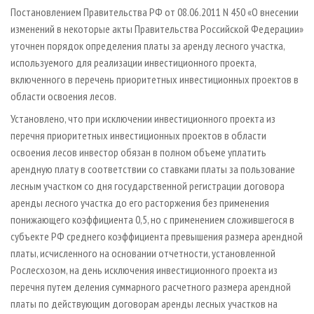
СУШКА ДРЕВЕСИНЫ
ПЕРСОНЫ
КОНТАКТЫ
РЕКЛАМА
Постановлением Правительства РФ от 08.06.2011 N 450 «О внесении
изменений в некоторые акты Правительства Российской Федерации»
ПРОИЗВОДСТВО ДРЕВЕСНЫХ ПЛИТ
МОБИЛЬНЫЕ ВЫСТАВКИ
РЕКЛАМА НА САЙТЕ
уточнен порядок определения платы за аренду лесного участка,
ДЕРЕВЯННОЕ ДОМОСТРОЕНИЕ
ОФИЦИАЛЬНЫЕ ДЕЛЕГАЦИИ
используемого для реализации инвестиционного проекта,
ПРОИЗВОДСТВО МЕБЕЛИ
включенного в перечень приоритетных инвестиционных проектов в
ПРИОРИТЕТНЫЕ ИНВЕСТПРОЕКТЫ
области освоения лесов.
БИОЭНЕРГЕТИКА
RUSSIAN FORESTRY REVIEW
Установлено, что при исключении инвестиционного проекта из
ЦБП
ГАЗЕТА ЛЕСПРОМФОРУМ
перечня приоритетных инвестиционных проектов в области
ИНСТРУМЕНТ И МАТЕРИАЛЫ
БИБЛИОТЕКА СПЕЦИАЛИСТА
освоения лесов инвестор обязан в полном объеме уплатить
арендную плату в соответствии со ставками платы за пользование
лесным участком со дня государственной регистрации договора
аренды лесного участка до его расторжения без применения
понижающего коэффициента 0,5, но с применением сложившегося в
субъекте РФ среднего коэффициента превышения размера арендной
платы, исчисленного на основании отчетности, установленной
Рослесхозом, на день исключения инвестиционного проекта из
перечня путем деления суммарного расчетного размера арендной
платы по действующим договорам аренды лесных участков на