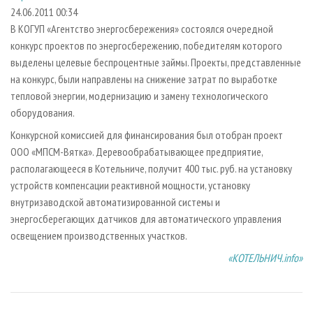
СУШКА ДРЕВЕСИНЫ
ПЕРСОНЫ
КОНТАКТЫ
РЕКЛАМА
24.06.2011 00:34
В КОГУП «Агентство энергосбережения» состоялся очередной
ПРОИЗВОДСТВО ДРЕВЕСНЫХ ПЛИТ
МОБИЛЬНЫЕ ВЫСТАВКИ
РЕКЛАМА НА САЙТЕ
конкурс проектов по энергосбережению, победителям которого
ДЕРЕВЯННОЕ ДОМОСТРОЕНИЕ
ОФИЦИАЛЬНЫЕ ДЕЛЕГАЦИИ
выделены целевые беспроцентные займы. Проекты, представленные
ПРОИЗВОДСТВО МЕБЕЛИ
на конкурс, были направлены на снижение затрат по выработке
ПРИОРИТЕТНЫЕ ИНВЕСТПРОЕКТЫ
тепловой энергии, модернизацию и замену технологического
БИОЭНЕРГЕТИКА
RUSSIAN FORESTRY REVIEW
оборудования.
ЦБП
ГАЗЕТА ЛЕСПРОМФОРУМ
Конкурсной комиссией для финансирования был отобран проект
ИНСТРУМЕНТ И МАТЕРИАЛЫ
БИБЛИОТЕКА СПЕЦИАЛИСТА
ООО «МПСМ-Вятка». Деревообрабатывающее предприятие,
располагающееся в Котельниче, получит 400 тыс. руб. на установку
устройств компенсации реактивной мощности, установку
внутризаводской автоматизированной системы и
энергосберегающих датчиков для автоматического управления
освещением производственных участков.
«КОТЕЛЬНИЧ.info»