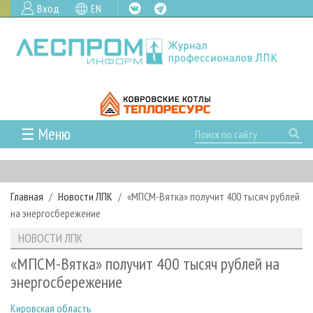
Вход
EN
☰ Меню
ГЛАВНАЯ
РУБРИКИ И ТЕМЫ
Главная
Новости ЛПК
«МПСМ-Вятка» получит 400 тысяч рублей
РУБРИКИ ЖУРНАЛА
НОВОСТИ
на энергосбережение
ЛЕСНОЕ ХОЗЯЙСТВО
КАЛЕНДАРЬ СОБЫТИЙ
ПРОЕКТЫ ЛПИ
НОВОСТИ ЛПК
ЛЕСОЗАГОТОВКА
НОВОСТИ ЛПК
АНАЛИТИКА
АРХИВ
«МПСМ-Вятка» получит 400 тысяч рублей на
ЛЕСОПИЛЕНИЕ
НОВОСТИ ЖУРНАЛА
ПРЕДПРИЯТИЯ ЛПК
АРХИВ ЖУРНАЛОВ
энергосбережение
О ЖУРНАЛЕ
ДЕРЕВООБРАБОТКА
НОВОСТИ КОМПАНИЙ
ЛЕСНЫЕ РЕГИОНЫ РОССИИ
СТАТЬИ
ПОДПИСКА
РЕКЛАМОДАТЕЛЯМ
Кировская область