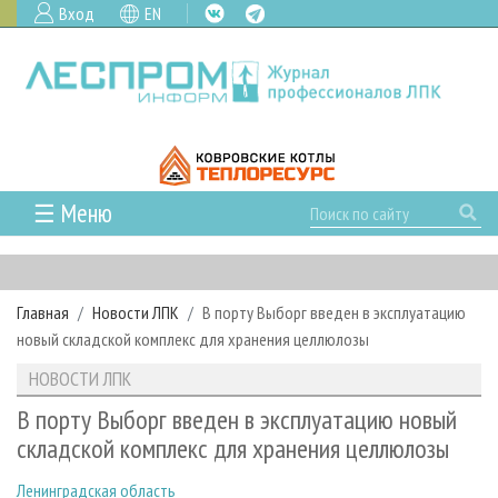
Вход
EN
☰ Меню
ГЛАВНАЯ
РУБРИКИ И ТЕМЫ
Главная
Новости ЛПК
В порту Выборг введен в эксплуатацию
РУБРИКИ ЖУРНАЛА
НОВОСТИ
новый складской комплекс для хранения целлюлозы
ЛЕСНОЕ ХОЗЯЙСТВО
КАЛЕНДАРЬ СОБЫТИЙ
ПРОЕКТЫ ЛПИ
НОВОСТИ ЛПК
ЛЕСОЗАГОТОВКА
НОВОСТИ ЛПК
АНАЛИТИКА
АРХИВ
В порту Выборг введен в эксплуатацию новый
ЛЕСОПИЛЕНИЕ
НОВОСТИ ЖУРНАЛА
ПРЕДПРИЯТИЯ ЛПК
АРХИВ ЖУРНАЛОВ
складской комплекс для хранения целлюлозы
О ЖУРНАЛЕ
ДЕРЕВООБРАБОТКА
НОВОСТИ КОМПАНИЙ
ЛЕСНЫЕ РЕГИОНЫ РОССИИ
СТАТЬИ
ПОДПИСКА
РЕКЛАМОДАТЕЛЯМ
Ленинградская область