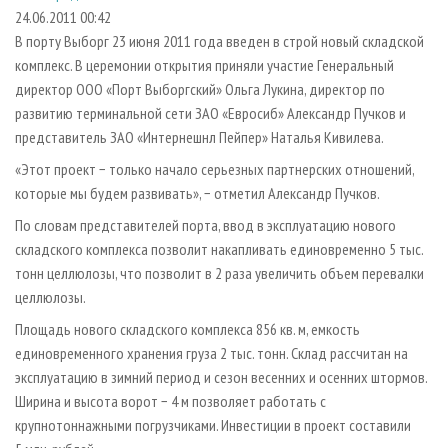
СУШКА ДРЕВЕСИНЫ
ПЕРСОНЫ
КОНТАКТЫ
РЕКЛАМА
24.06.2011 00:42
В порту Выборг 23 июня 2011 года введен в строй новый складской
ПРОИЗВОДСТВО ДРЕВЕСНЫХ ПЛИТ
МОБИЛЬНЫЕ ВЫСТАВКИ
РЕКЛАМА НА САЙТЕ
комплекс. В церемонии открытия приняли участие Генеральный
ДЕРЕВЯННОЕ ДОМОСТРОЕНИЕ
ОФИЦИАЛЬНЫЕ ДЕЛЕГАЦИИ
директор ООО «Порт Выборгский» Ольга Лукина, директор по
ПРОИЗВОДСТВО МЕБЕЛИ
развитию терминальной сети ЗАО «Евросиб» Александр Пучков и
ПРИОРИТЕТНЫЕ ИНВЕСТПРОЕКТЫ
представитель ЗАО «Интернешнл Пейпер» Наталья Кивилева.
БИОЭНЕРГЕТИКА
RUSSIAN FORESTRY REVIEW
«Этот проект − только начало серьезных партнерских отношений,
ЦБП
ГАЗЕТА ЛЕСПРОМФОРУМ
которые мы будем развивать», − отметил Александр Пучков.
ИНСТРУМЕНТ И МАТЕРИАЛЫ
БИБЛИОТЕКА СПЕЦИАЛИСТА
По словам представителей порта, ввод в эксплуатацию нового
складского комплекса позволит накапливать единовременно 5 тыс.
тонн целлюлозы, что позволит в 2 раза увеличить объем перевалки
целлюлозы.
Площадь нового складского комплекса 856 кв. м, емкость
единовременного хранения груза 2 тыс. тонн. Склад рассчитан на
эксплуатацию в зимний период и сезон весенних и осенних штормов.
Ширина и высота ворот − 4 м позволяет работать с
крупнотоннажными погрузчиками. Инвестиции в проект составили