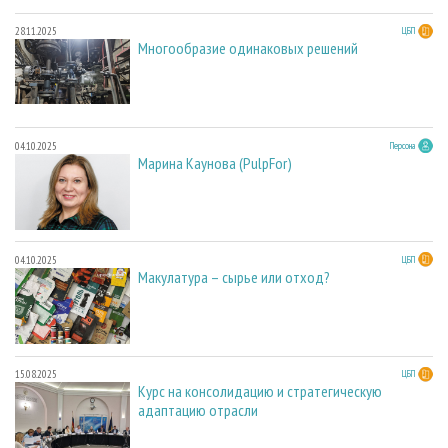
28.11.2025
ЦБП
Многообразие одинаковых решений
04.10.2025
Персона
Марина Каунова (PulpFor)
04.10.2025
ЦБП
Макулатура – сырье или отход?
15.08.2025
ЦБП
Курс на консолидацию и стратегическую
адаптацию отрасли