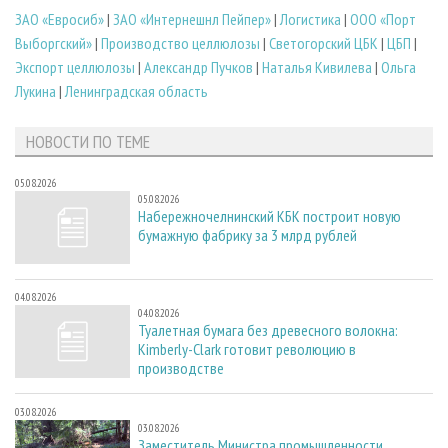
ЗАО «Евросиб»
|
ЗАО «Интернешнл Пейпер»
|
Логистика
|
ООО «Порт
Выборгский»
|
Производство целлюлозы
|
Светогорский ЦБК
|
ЦБП
|
Экспорт целлюлозы
|
Александр Пучков
|
Наталья Кивилева
|
Ольга
Лукина
|
Ленинградская область
НОВОСТИ ПО ТЕМЕ
05.08.2026
05.08.2026
Набережночелнинский КБК построит новую
бумажную фабрику за 3 млрд рублей
04.08.2026
04.08.2026
Туалетная бумага без древесного волокна:
Kimberly-Clark готовит революцию в
производстве
03.08.2026
03.08.2026
Заместитель Министра промышленности