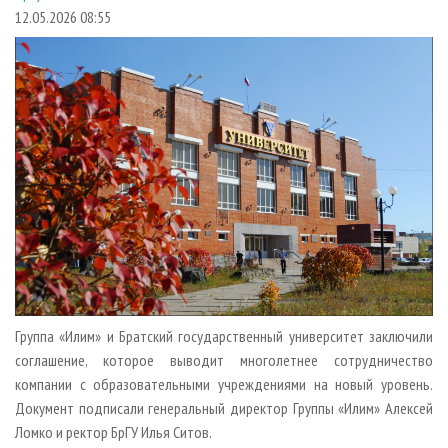
СУШКА ДРЕВЕСИНЫ
ПЕРСОНЫ
КОНТАКТЫ
РЕКЛАМА
12.05.2026 08:55
ПРОИЗВОДСТВО ДРЕВЕСНЫХ ПЛИТ
МОБИЛЬНЫЕ ВЫСТАВКИ
РЕКЛАМА НА САЙТЕ
ДЕРЕВЯННОЕ ДОМОСТРОЕНИЕ
ОФИЦИАЛЬНЫЕ ДЕЛЕГАЦИИ
ПРОИЗВОДСТВО МЕБЕЛИ
ПРИОРИТЕТНЫЕ ИНВЕСТПРОЕКТЫ
БИОЭНЕРГЕТИКА
RUSSIAN FORESTRY REVIEW
ЦБП
ГАЗЕТА ЛЕСПРОМФОРУМ
ИНСТРУМЕНТ И МАТЕРИАЛЫ
БИБЛИОТЕКА СПЕЦИАЛИСТА
Группа «Илим» и Братский государственный университет заключили
соглашение, которое выводит многолетнее сотрудничество
компании с образовательными учреждениями на новый уровень.
Документ подписали генеральный директор Группы «Илим» Алексей
Ломко и ректор БрГУ Илья Ситов.