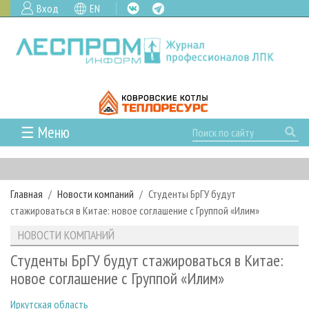
Вход
EN
☰ Меню
ГЛАВНАЯ
РУБРИКИ И ТЕМЫ
Главная
Новости компаний
Студенты БрГУ будут
РУБРИКИ ЖУРНАЛА
НОВОСТИ
стажироваться в Китае: новое соглашение с Группой «Илим»
ЛЕСНОЕ ХОЗЯЙСТВО
КАЛЕНДАРЬ СОБЫТИЙ
ПРОЕКТЫ ЛПИ
НОВОСТИ КОМПАНИЙ
ЛЕСОЗАГОТОВКА
НОВОСТИ ЛПК
АНАЛИТИКА
АРХИВ
Студенты БрГУ будут стажироваться в Китае:
ЛЕСОПИЛЕНИЕ
НОВОСТИ ЖУРНАЛА
ПРЕДПРИЯТИЯ ЛПК
АРХИВ ЖУРНАЛОВ
новое соглашение с Группой «Илим»
О ЖУРНАЛЕ
ДЕРЕВООБРАБОТКА
НОВОСТИ КОМПАНИЙ
ЛЕСНЫЕ РЕГИОНЫ РОССИИ
СТАТЬИ
ПОДПИСКА
РЕКЛАМОДАТЕЛЯМ
Иркутская область