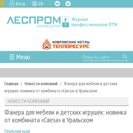
Вход
EN
☰ Меню
ГЛАВНАЯ
РУБРИКИ И ТЕМЫ
Главная
Новости компаний
Фанера для мебели и детских
РУБРИКИ ЖУРНАЛА
НОВОСТИ
игрушек: новинка от комбината «Свеза» в Уральском
ЛЕСНОЕ ХОЗЯЙСТВО
КАЛЕНДАРЬ СОБЫТИЙ
ПРОЕКТЫ ЛПИ
НОВОСТИ КОМПАНИЙ
ЛЕСОЗАГОТОВКА
НОВОСТИ ЛПК
АНАЛИТИКА
АРХИВ
Фанера для мебели и детских игрушек: новинка
ЛЕСОПИЛЕНИЕ
НОВОСТИ ЖУРНАЛА
ПРЕДПРИЯТИЯ ЛПК
АРХИВ ЖУРНАЛОВ
от комбината «Свеза» в Уральском
О ЖУРНАЛЕ
ДЕРЕВООБРАБОТКА
НОВОСТИ КОМПАНИЙ
ЛЕСНЫЕ РЕГИОНЫ РОССИИ
СТАТЬИ
ПОДПИСКА
РЕКЛАМОДАТЕЛЯМ
Пермский край