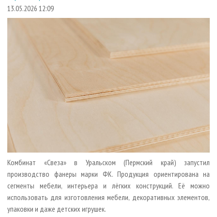
СУШКА ДРЕВЕСИНЫ
ПЕРСОНЫ
КОНТАКТЫ
РЕКЛАМА
13.05.2026 12:09
ПРОИЗВОДСТВО ДРЕВЕСНЫХ ПЛИТ
МОБИЛЬНЫЕ ВЫСТАВКИ
РЕКЛАМА НА САЙТЕ
ДЕРЕВЯННОЕ ДОМОСТРОЕНИЕ
ОФИЦИАЛЬНЫЕ ДЕЛЕГАЦИИ
ПРОИЗВОДСТВО МЕБЕЛИ
ПРИОРИТЕТНЫЕ ИНВЕСТПРОЕКТЫ
БИОЭНЕРГЕТИКА
RUSSIAN FORESTRY REVIEW
ЦБП
ГАЗЕТА ЛЕСПРОМФОРУМ
ИНСТРУМЕНТ И МАТЕРИАЛЫ
БИБЛИОТЕКА СПЕЦИАЛИСТА
Комбинат «Свеза» в Уральском (Пермский край) запустил
производство фанеры марки ФК. Продукция ориентирована на
сегменты мебели, интерьера и лёгких конструкций. Её можно
использовать для изготовления мебели, декоративных элементов,
упаковки и даже детских игрушек.