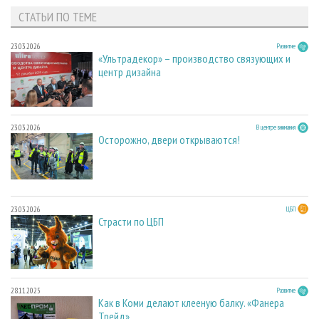
СТАТЬИ ПО ТЕМЕ
23.03.2026
Развитие
«Ультрадекор» – производство связующих и
центр дизайна
23.03.2026
В центре внимания
Осторожно, двери открываются!
23.03.2026
ЦБП
Страсти по ЦБП
28.11.2025
Развитие
Как в Коми делают клееную балку. «Фанера
Трейд»