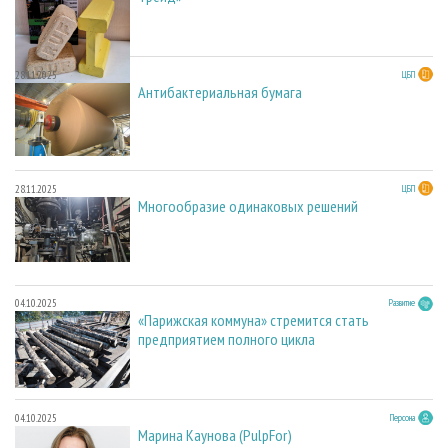
28.11.2025
ЦБП
Антибактериальная бумага
28.11.2025
ЦБП
Многообразие одинаковых решений
04.10.2025
Развитие
«Парижская коммуна» стремится стать
предприятием полного цикла
04.10.2025
Персона
Марина Каунова (PulpFor)