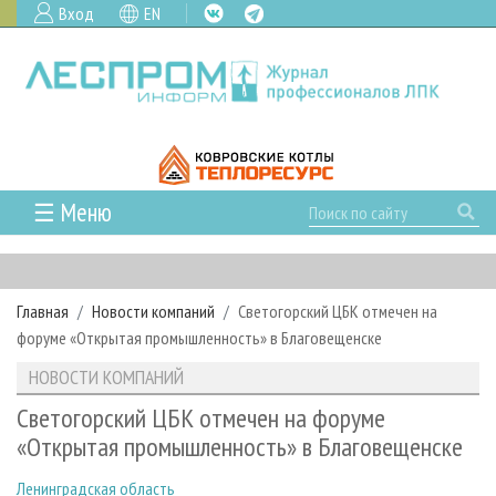
Вход
EN
☰ Меню
ГЛАВНАЯ
РУБРИКИ И ТЕМЫ
Главная
Новости компаний
Светогорский ЦБК отмечен на
РУБРИКИ ЖУРНАЛА
НОВОСТИ
форуме «Открытая промышленность» в Благовещенске
ЛЕСНОЕ ХОЗЯЙСТВО
КАЛЕНДАРЬ СОБЫТИЙ
ПРОЕКТЫ ЛПИ
НОВОСТИ КОМПАНИЙ
ЛЕСОЗАГОТОВКА
НОВОСТИ ЛПК
АНАЛИТИКА
АРХИВ
Светогорский ЦБК отмечен на форуме
ЛЕСОПИЛЕНИЕ
НОВОСТИ ЖУРНАЛА
ПРЕДПРИЯТИЯ ЛПК
АРХИВ ЖУРНАЛОВ
«Открытая промышленность» в Благовещенске
О ЖУРНАЛЕ
ДЕРЕВООБРАБОТКА
НОВОСТИ КОМПАНИЙ
ЛЕСНЫЕ РЕГИОНЫ РОССИИ
СТАТЬИ
ПОДПИСКА
РЕКЛАМОДАТЕЛЯМ
Ленинградская область