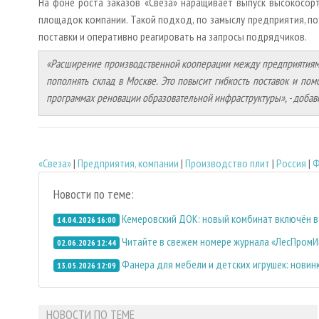
На фоне роста заказов «Свеза» наращивает выпуск высокосор
площадок компании. Такой подход, по замыслу предприятия, п
поставки и оперативно реагировать на запросы подрядчиков.
«Расширение производственной кооперации между предприятиям
пополнять склад в Москве. Это повысит гибкость поставок и по
программах реновации образовательной инфраструктуры», - добав
«Свеза»
|
Предприятия, компании
|
Производство плит
|
Россия
|
Ф
Новости по теме:
Кемеровский ДОК: новый комбинат включён 
14.04.2026 16:00
Читайте в свежем номере журнала «ЛесПром
02.06.2026 12:44
Фанера для мебели и детских игрушек: новинк
13.05.2026 12:09
НОВОСТИ ПО ТЕМЕ