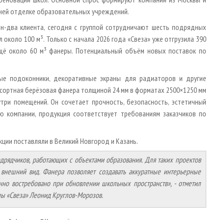
нней отделке образовательных учреждений.
н-два клиента, сегодня с группой сотрудничают шесть подрядных
 около 100 м³. Только с начала 2026 года «Свеза» уже отгрузила 390
ещё около 60 м³ фанеры. Потенциальный объём новых поставок по
е подоконники, декоративные экраны для радиаторов и другие
сортная берёзовая фанера толщиной 24 мм в форматах 2500×1250 мм
три помещений. Он сочетает прочность, безопасность, эстетичный
ю компании, продукция соответствует требованиям заказчиков по
ции поставляли в Великий Новгород и Казань.
дрядчиков, работающих с объектами образования. Для таких проектов
 внешний вид. Фанера позволяет создавать аккуратные интерьерные
нно востребовано при обновлении школьных пространств», - отметил
пы «Свеза» Леонид Круглов-Морозов.