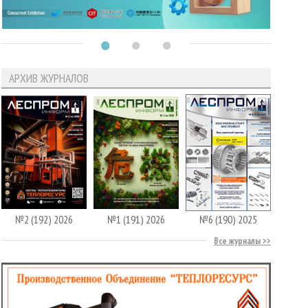
АРХИВ ЖУРНАЛОВ
№2 (192) 2026
№1 (191) 2026
№6 (190) 2025
Все журналы