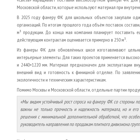
Московской области, которые используют материал при внутре
В 2025 году фанеру ФК для школьных объектов закупали оди
организаций. По итогам прошлого года объём поставок составил
м³ продукции. До конца мая компания планирует поставить 
действующим контрактам оценивается примерно в 250 м³.
Из фанеры ФК для обновлённых школ изготавливают цельны
интерьерные элементы. Для таких проектов применяется высоко
и 2440×1220 мм. Материал предназначен для эксплуатации вну
внешний вид и готовность к финишной отделке. По заявлени
экологичности и техническим характеристикам.
Помимо Москвы и Московской области, отдельные партии продук
«Мы видим устойчивый рост спроса на фанеру ФК со стороны по
важны не только прочность и надежность материала, но и его
решения с минимальной дополнительной обработкой, что особе
руководитель направления по продажам плитного дивизиона груп