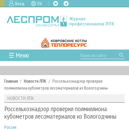
Вход
EN
☰ Меню
ГЛАВНАЯ
РУБРИКИ И ТЕМЫ
Главная
Новости ЛПК
Россельхознадзор проверил
РУБРИКИ ЖУРНАЛА
НОВОСТИ
полмиллиона кубометров лесоматериалов из Вологодчины
ЛЕСНОЕ ХОЗЯЙСТВО
КАЛЕНДАРЬ СОБЫТИЙ
ПРОЕКТЫ ЛПИ
НОВОСТИ ЛПК
ЛЕСОЗАГОТОВКА
НОВОСТИ ЛПК
АНАЛИТИКА
АРХИВ
Россельхознадзор проверил полмиллиона
ЛЕСОПИЛЕНИЕ
НОВОСТИ ЖУРНАЛА
ПРЕДПРИЯТИЯ ЛПК
АРХИВ ЖУРНАЛОВ
кубометров лесоматериалов из Вологодчины
О ЖУРНАЛЕ
ДЕРЕВООБРАБОТКА
НОВОСТИ КОМПАНИЙ
ЛЕСНЫЕ РЕГИОНЫ РОССИИ
СТАТЬИ
ПОДПИСКА
РЕКЛАМОДАТЕЛЯМ
Россия