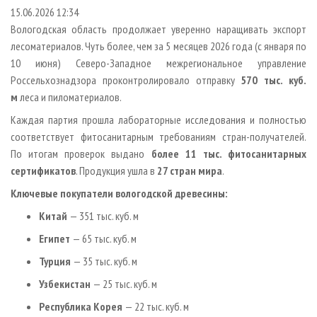
СУШКА ДРЕВЕСИНЫ
ПЕРСОНЫ
КОНТАКТЫ
РЕКЛАМА
15.06.2026 12:34
Вологодская область продолжает уверенно наращивать экспорт
ПРОИЗВОДСТВО ДРЕВЕСНЫХ ПЛИТ
МОБИЛЬНЫЕ ВЫСТАВКИ
РЕКЛАМА НА САЙТЕ
лесоматериалов. Чуть более, чем за 5 месяцев 2026 года (с января по
ДЕРЕВЯННОЕ ДОМОСТРОЕНИЕ
ОФИЦИАЛЬНЫЕ ДЕЛЕГАЦИИ
10 июня) Северо-Западное межрегиональное управление
ПРОИЗВОДСТВО МЕБЕЛИ
Россельхознадзора проконтролировало отправку
570 тыс. куб.
ПРИОРИТЕТНЫЕ ИНВЕСТПРОЕКТЫ
м
леса и пиломатериалов.
БИОЭНЕРГЕТИКА
RUSSIAN FORESTRY REVIEW
Каждая партия прошла лабораторные исследования и полностью
ЦБП
ГАЗЕТА ЛЕСПРОМФОРУМ
соответствует фитосанитарным требованиям стран-получателей.
ИНСТРУМЕНТ И МАТЕРИАЛЫ
БИБЛИОТЕКА СПЕЦИАЛИСТА
По итогам проверок выдано
более 11 тыс. фитосанитарных
сертификатов
. Продукция ушла в
27 стран мира
.
Ключевые покупатели вологодской древесины:
Китай
— 351 тыс. куб. м
Египет
— 65 тыс. куб. м
Турция
— 35 тыс. куб. м
Узбекистан
— 25 тыс. куб. м
Республика Корея
— 22 тыс. куб. м