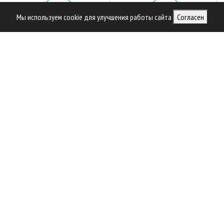
Мы используем cookie для улучшения работы сайта
Согласен
Библиотека специалиста
Предприятия ЛПК
Приоритетные инвестпроекты
Официальные делегации
РЕКОМЕНДУЕМ ПОСЕТИТЬ