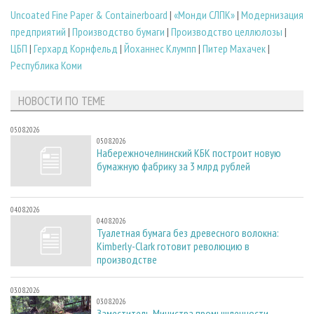
Uncoated Fine Paper & Containerboard
|
«Монди СЛПК»
|
Модернизация
предприятий
|
Производство бумаги
|
Производство целлюлозы
|
ЦБП
|
Герхард Корнфельд
|
Йоханнес Клумпп
|
Питер Махачек
|
Республика Коми
НОВОСТИ ПО ТЕМЕ
05.08.2026
05.08.2026
Набережночелнинский КБК построит новую
бумажную фабрику за 3 млрд рублей
04.08.2026
04.08.2026
Туалетная бумага без древесного волокна:
Kimberly-Clark готовит революцию в
производстве
03.08.2026
03.08.2026
Заместитель Министра промышленности