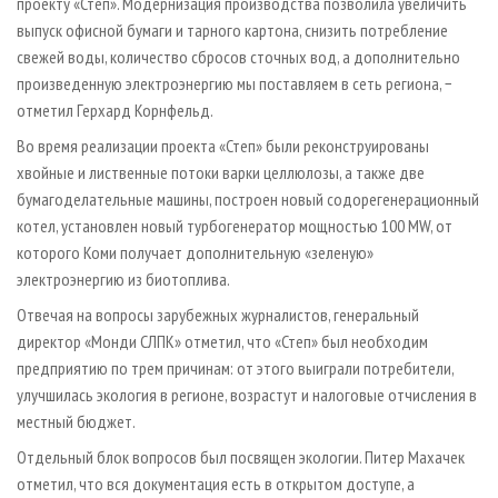
проекту «Степ». Модернизация производства позволила увеличить
выпуск офисной бумаги и тарного картона, снизить потребление
свежей воды, количество сбросов сточных вод, а дополнительно
произведенную электроэнергию мы поставляем в сеть региона, −
отметил Герхард Корнфельд.
Во время реализации проекта «Степ» были реконструированы
хвойные и лиственные потоки варки целлюлозы, а также две
бумагоделательные машины, построен новый содорегенерационный
котел, установлен новый турбогенератор мощностью 100 MW, от
которого Коми получает дополнительную «зеленую»
электроэнергию из биотоплива.
Отвечая на вопросы зарубежных журналистов, генеральный
директор «Монди СЛПК» отметил, что «Степ» был необходим
предприятию по трем причинам: от этого выиграли потребители,
улучшилась экология в регионе, возрастут и налоговые отчисления в
местный бюджет.
Отдельный блок вопросов был посвящен экологии. Питер Махачек
отметил, что вся документация есть в открытом доступе, а