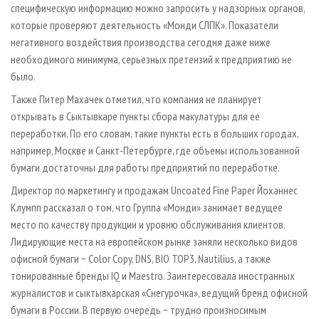
специфическую информацию можно запросить у надзорных органов,
которые проверяют деятельность «Монди СЛПК». Показатели
негативного воздействия производства сегодня даже ниже
необходимого минимума, серьезных претензий к предприятию не
было.
Также Питер Махачек отметил, что компания не планирует
открывать в Сыктывкаре пункты сбора макулатуры для ее
переработки. По его словам, такие пункты есть в больших городах,
например, Москве и Санкт-Петербурге, где объемы использованной
бумаги достаточны для работы предприятий по переработке.
Директор по маркетингу и продажам Uncoated Fine Paper Йоханнес
Клумпп рассказал о том, что Группа «Монди» занимает ведущее
место по качеству продукции и уровню обслуживания клиентов.
Лидирующие места на европейском рынке заняли несколько видов
офисной бумаги − Color Copy, DNS, BIO TOP3, Nautilius, а также
тонированные бренды IQ и Maestro. Заинтересовала иностранных
журналистов и сыктывкарская «Снегурочка», ведущий бренд офисной
бумаги в России. В первую очередь − трудно произносимым