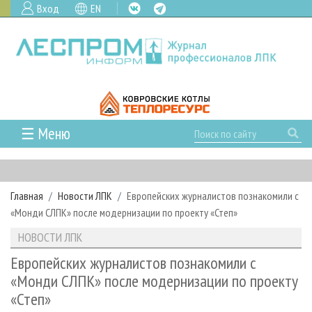
Вход
EN
☰ Меню
ГЛАВНАЯ
РУБРИКИ И ТЕМЫ
Главная
Новости ЛПК
Европейских журналистов познакомили с
РУБРИКИ ЖУРНАЛА
НОВОСТИ
«Монди СЛПК» после модернизации по проекту «Степ»
ЛЕСНОЕ ХОЗЯЙСТВО
КАЛЕНДАРЬ СОБЫТИЙ
ПРОЕКТЫ ЛПИ
НОВОСТИ ЛПК
ЛЕСОЗАГОТОВКА
НОВОСТИ ЛПК
АНАЛИТИКА
АРХИВ
Европейских журналистов познакомили с
ЛЕСОПИЛЕНИЕ
НОВОСТИ ЖУРНАЛА
ПРЕДПРИЯТИЯ ЛПК
АРХИВ ЖУРНАЛОВ
«Монди СЛПК» после модернизации по проекту
О ЖУРНАЛЕ
«Степ»
ДЕРЕВООБРАБОТКА
НОВОСТИ КОМПАНИЙ
ЛЕСНЫЕ РЕГИОНЫ РОССИИ
СТАТЬИ
ПОДПИСКА
РЕКЛАМОДАТЕЛЯМ