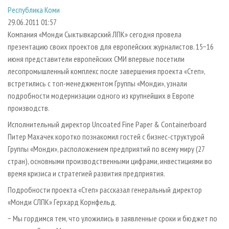
СУШКА ДРЕВЕСИНЫ
ПЕРСОНЫ
КОНТАКТЫ
РЕКЛАМА
Республика Коми
29.06.2011 01:57
ПРОИЗВОДСТВО ДРЕВЕСНЫХ ПЛИТ
МОБИЛЬНЫЕ ВЫСТАВКИ
РЕКЛАМА НА САЙТЕ
Компания «Монди Сыктывкарский ЛПК» сегодня провела
ДЕРЕВЯННОЕ ДОМОСТРОЕНИЕ
ОФИЦИАЛЬНЫЕ ДЕЛЕГАЦИИ
презентацию своих проектов для европейских журналистов. 15−16
ПРОИЗВОДСТВО МЕБЕЛИ
ПРИОРИТЕТНЫЕ ИНВЕСТПРОЕКТЫ
июня представители европейских СМИ впервые посетили
лесопромышленный комплекс после завершения проекта «Степ»,
БИОЭНЕРГЕТИКА
RUSSIAN FORESTRY REVIEW
встретились с топ-менеджментом Группы «Монди», узнали
ЦБП
ГАЗЕТА ЛЕСПРОМФОРУМ
подробности модернизации одного из крупнейших в Европе
производств.
ИНСТРУМЕНТ И МАТЕРИАЛЫ
БИБЛИОТЕКА СПЕЦИАЛИСТА
Исполнительный директор Uncoated Fine Paper & Containerboard
Питер Махачек коротко познакомил гостей с бизнес-структурой
Группы «Монди», расположением предприятий по всему миру (27
стран), основными производственными цифрами, инвестициями во
время кризиса и стратегией развития предприятия.
Подробности проекта «Степ» рассказал генеральный директор
«Монди СЛПК» Герхард Корнфельд.
− Мы гордимся тем, что уложились в заявленные сроки и бюджет по