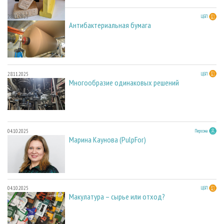
28.11.2025
ЦБП
Антибактериальная бумага
28.11.2025
ЦБП
Многообразие одинаковых решений
04.10.2025
Персона
Марина Каунова (PulpFor)
04.10.2025
ЦБП
Макулатура – сырье или отход?