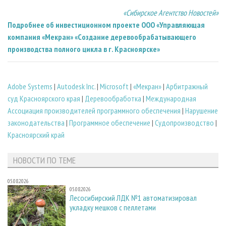
«Сибирское Агентство Новостей»
Подробнее об инвестиционном проекте ООО «Управляющая
компания «Мекран» «Создание деревообрабатывающего
производства полного цикла в г. Красноярске»
Adobe Systems
|
Autodesk Inc.
|
Microsoft
|
«Мекран»
|
Арбитражный
суд Красноярского края
|
Деревообработка
|
Международная
Ассоциация производителей программного обеспечения
|
Нарушение
законодательства
|
Программное обеспечение
|
Судопроизводство
|
Красноярский край
НОВОСТИ ПО ТЕМЕ
05.08.2026
05.08.2026
Лесосибирский ЛДК №1 автоматизировал
укладку мешков с пеллетами