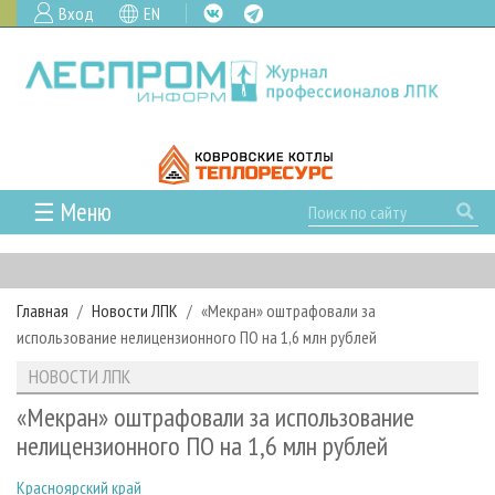
Вход
EN
☰ Меню
ГЛАВНАЯ
РУБРИКИ И ТЕМЫ
Главная
Новости ЛПК
«Мекран» оштрафовали за
РУБРИКИ ЖУРНАЛА
НОВОСТИ
использование нелицензионного ПО на 1,6 млн рублей
ЛЕСНОЕ ХОЗЯЙСТВО
КАЛЕНДАРЬ СОБЫТИЙ
ПРОЕКТЫ ЛПИ
НОВОСТИ ЛПК
ЛЕСОЗАГОТОВКА
НОВОСТИ ЛПК
АНАЛИТИКА
АРХИВ
«Мекран» оштрафовали за использование
ЛЕСОПИЛЕНИЕ
НОВОСТИ ЖУРНАЛА
ПРЕДПРИЯТИЯ ЛПК
АРХИВ ЖУРНАЛОВ
нелицензионного ПО на 1,6 млн рублей
О ЖУРНАЛЕ
ДЕРЕВООБРАБОТКА
НОВОСТИ КОМПАНИЙ
ЛЕСНЫЕ РЕГИОНЫ РОССИИ
СТАТЬИ
ПОДПИСКА
РЕКЛАМОДАТЕЛЯМ
Красноярский край