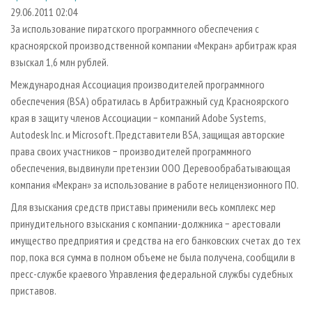
СУШКА ДРЕВЕСИНЫ
ПЕРСОНЫ
КОНТАКТЫ
РЕКЛАМА
29.06.2011 02:04
За использование пиратского программного обеспечения с
ПРОИЗВОДСТВО ДРЕВЕСНЫХ ПЛИТ
МОБИЛЬНЫЕ ВЫСТАВКИ
РЕКЛАМА НА САЙТЕ
красноярской производственной компании «Мекран» арбитраж края
ДЕРЕВЯННОЕ ДОМОСТРОЕНИЕ
ОФИЦИАЛЬНЫЕ ДЕЛЕГАЦИИ
взыскал 1,6 млн рублей.
ПРОИЗВОДСТВО МЕБЕЛИ
ПРИОРИТЕТНЫЕ ИНВЕСТПРОЕКТЫ
Международная Ассоциация производителей программного
БИОЭНЕРГЕТИКА
обеспечения (BSA) обратилась в Арбитражный суд Красноярского
RUSSIAN FORESTRY REVIEW
края в защиту членов Ассоциации − компаний Adobe Systems,
ЦБП
ГАЗЕТА ЛЕСПРОМФОРУМ
Autodesk Inc. и Microsoft. Представители BSA, защищая авторские
ИНСТРУМЕНТ И МАТЕРИАЛЫ
БИБЛИОТЕКА СПЕЦИАЛИСТА
права своих участников − производителей программного
обеспечения, выдвинули претензии ООО Деревообрабатывающая
компания «Мекран» за использование в работе нелицензионного ПО.
Для взыскания средств приставы применили весь комплекс мер
принудительного взыскания с компании-должника − арестовали
имущество предприятия и средства на его банковских счетах до тех
пор, пока вся сумма в полном объеме не была получена, сообщили в
пресс-службе краевого Управления федеральной службы судебных
приставов.