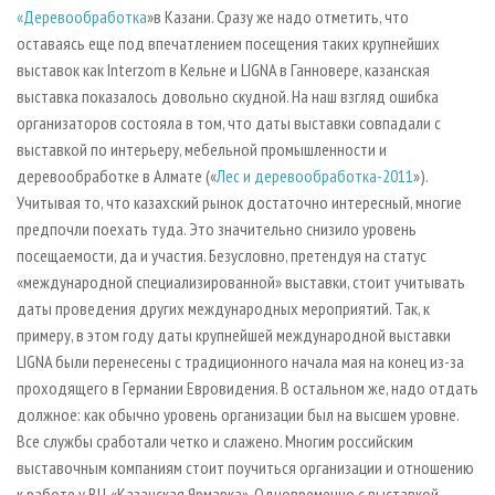
СУШКА ДРЕВЕСИНЫ
ПЕРСОНЫ
«Деревообработка
КОНТАКТЫ
»в Казани. Сразу же надо отметить, что
РЕКЛАМА
оставаясь еще под впечатлением посещения таких крупнейших
ПРОИЗВОДСТВО ДРЕВЕСНЫХ ПЛИТ
МОБИЛЬНЫЕ ВЫСТАВКИ
РЕКЛАМА НА САЙТЕ
выставок как Interzom в Кельне и LIGNA в Ганновере, казанская
ДЕРЕВЯННОЕ ДОМОСТРОЕНИЕ
ОФИЦИАЛЬНЫЕ ДЕЛЕГАЦИИ
выставка показалось довольно скудной. На наш взгляд ошибка
организаторов состояла в том, что даты выставки совпадали с
ПРОИЗВОДСТВО МЕБЕЛИ
ПРИОРИТЕТНЫЕ ИНВЕСТПРОЕКТЫ
выставкой по интерьеру, мебельной промышленности и
БИОЭНЕРГЕТИКА
RUSSIAN FORESTRY REVIEW
деревообработке в Алмате («
Лес и деревообработка-2011
»).
ЦБП
ГАЗЕТА ЛЕСПРОМФОРУМ
Учитывая то, что казахский рынок достаточно интересный, многие
предпочли поехать туда. Это значительно снизило уровень
ИНСТРУМЕНТ И МАТЕРИАЛЫ
БИБЛИОТЕКА СПЕЦИАЛИСТА
посещаемости, да и участия. Безусловно, претендуя на статус
«международной специализированной» выставки, стоит учитывать
даты проведения других международных мероприятий. Так, к
примеру, в этом году даты крупнейшей международной выставки
LIGNA были перенесены с традиционного начала мая на конец из-за
проходящего в Германии Евровидения. В остальном же, надо отдать
должное: как обычно уровень организации был на высшем уровне.
Все службы сработали четко и слажено. Многим российским
выставочным компаниям стоит поучиться организации и отношению
к работе у ВЦ «Казанская Ярмарка». Одновременно с выставкой