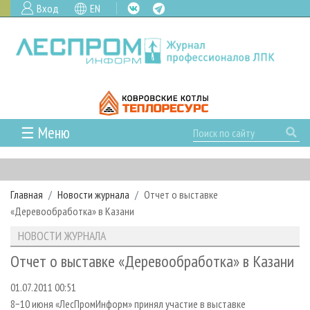
Вход
EN
☰ Меню
ГЛАВНАЯ
РУБРИКИ И ТЕМЫ
Главная
Новости журнала
Отчет о выставке
РУБРИКИ ЖУРНАЛА
НОВОСТИ
«Деревообработка» в Казани
ЛЕСНОЕ ХОЗЯЙСТВО
КАЛЕНДАРЬ СОБЫТИЙ
ПРОЕКТЫ ЛПИ
НОВОСТИ ЖУРНАЛА
ЛЕСОЗАГОТОВКА
НОВОСТИ ЛПК
АНАЛИТИКА
АРХИВ
Отчет о выставке «Деревообработка» в Казани
ЛЕСОПИЛЕНИЕ
НОВОСТИ ЖУРНАЛА
ПРЕДПРИЯТИЯ ЛПК
АРХИВ ЖУРНАЛОВ
О ЖУРНАЛЕ
01.07.2011 00:51
ДЕРЕВООБРАБОТКА
НОВОСТИ КОМПАНИЙ
ЛЕСНЫЕ РЕГИОНЫ РОССИИ
СТАТЬИ
ПОДПИСКА
РЕКЛАМОДАТЕЛЯМ
8−10 июня «ЛесПромИнформ» принял участие в выставке