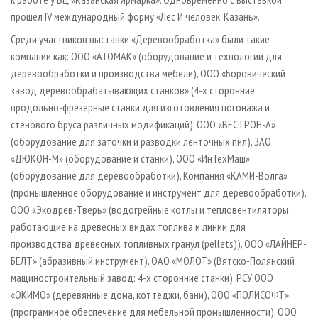
прошел IV международный форму «Лес И человек. Казань».
Среди участников выставки «Деревообработка» были такие
компании как: ООО «АТОМАК» (оборудование и технологии для
деревообработки и производства мебели), ООО «Боровический
завод деревообрабатывающих станков» (4-х сторонние
продольно-фрезерные станки для изготовления погонажа и
стенового бруса различных модификаций), ООО «ВЕСТРОН-А»
(оборудование для заточки и разводки ленточных пил), ЗАО
«ДЮКОН-М» (оборудование и станки), ООО «ИнТехМаш»
(оборудование для деревообработки), Компания «КАМИ-Волга»
(промышленное оборудование и инструмент для деревообработки),
ООО «Экодрев-Тверь» (водогрейные котлы и тепловентиляторы,
работающие на древесных видах топлива и линии для
производства древесных топливных гранул (pellets)), ООО «ЛАЙНЕР-
БЕЛТ» (абразивный инструмент), ОАО «МОЛОТ» (Вятско-Полянский
мащиностроительный завод: 4-х сторонние станки), РСУ ООО
«ОКИМО» (деревянные дома, коттеджи, бани), ООО «ПОЛИСОФТ»
(программное обеспечение для мебельной промышленности), ООО