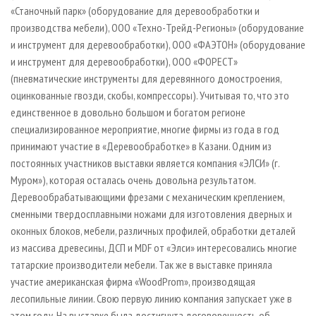
«Станочный парк» (оборудование для деревообработки и
производства мебели), ООО «Техно-Трейд-Регионы» (оборудование
и инструмент для деревообработки), ООО «ФАЭТОН» (оборудование
и инструмент для деревообработки), ООО «ФОРЕСТ»
(пневматические инструменты для деревянного домостроения,
оцинкованные гвозди, скобы, компрессоры). Учитывая то, что это
единственное в довольно большом и богатом регионе
специализированное мероприятие, многие фирмы из года в год
принимают участие в «Деревообработке» в Казани. Одним из
постоянных участников выставки является компания «ЭЛСИ» (г.
Муром»), которая осталась очень довольна результатом.
Деревообрабатывающими фрезами с механическим креплением,
сменными твердосплавными ножами для изготовления дверных и
оконных блоков, мебели, различных профилей, обработки деталей
из массива древесины, ДСП и MDF от «Элси» интересовались многие
татарские производители мебели. Так же в выставке приняла
участие американская фирма «WoodProm», производящая
лесопильные линии. Свою первую линию компания запускает уже в
этом году. На выставке была достигнута договоренность об