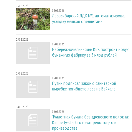
05.08.2026
05.08.2026
Лесосибирский ЛДК №1 автоматизировал
укладку мешков с пеллетами
05.08.2026
05.08.2026
Набережночелнинский КБК построит новую
бумажную фабрику за 3 млрд рублей
05.08.2026
05.08.2026
Путин подписал закон о санитарной
вырубке погибшего леса на Байкале
04.08.2026
04.08.2026
Туалетная бумага без древесного волокна:
Kimberly-Clark готовит революцию в
производстве