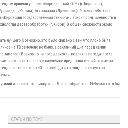
тендом приняли участие «Боровический ЗДМ» (г. Боровичи),
Русланд» (г. Москва), Ассоциация «Древмаш» (г. Москва), «Вятские
ров), «Кировский государственный техникум Лесной промышленности и
ехнология деревообработки (г. Киров). В общей сложности около
ать лучшего. Возможно, это было связано с тем, что плохо была
ликов на ТВ замечено не было, а рекламный щит перед самим
ле заметен). Возможно на посещаемость, повлияла погода: после
зъяснилось и потеплело, и кировчане предпочли летний отдых на
енд посетили около 40 человек. Да и то, увидев их в пустых
тенду.
усилий и вытянут выставку «Лес. Деревообработка. Мебель» хотя бы
СТАТЬИ ПО ТЕМЕ