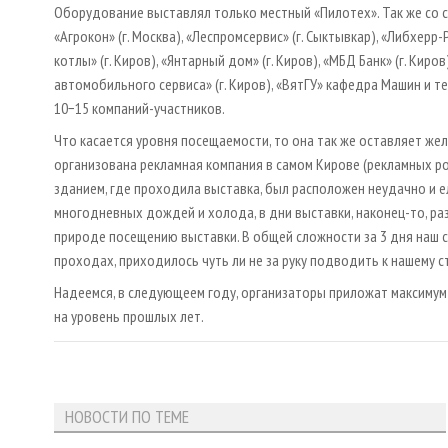
Оборудование выставлял только местный «Пилотех». Так же со с
«Агрокон» (г. Москва), «Леспромсервис» (г. Сыктывкар), «Либхерр-
котлы» (г. Киров), «Янтарный дом» (г. Киров), «МБД Банк» (г. Ки
автомобильного сервиса» (г. Киров), «ВятГУ» кафедра Машин и т
10−15 компаний-участников.
Что касается уровня посещаемости, то она так же оставляет жел
организована рекламная компания в самом Кирове (рекламных ро
зданием, где проходила выставка, был расположен неудачно и е
многодневных дождей и холода, в дни выставки, наконец-то, ра
природе посещению выставки. В общей сложности за 3 дня наш ст
проходах, приходилось чуть ли не за руку подводить к нашему с
Надеемся, в следующеем году, организаторы приложат максимум 
на уровень прошлых лет.
НОВОСТИ ПО ТЕМЕ