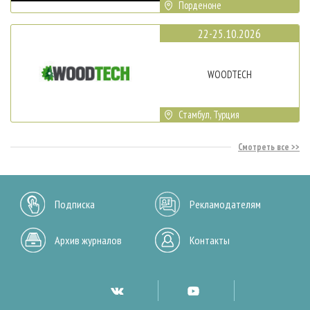
Порденоне
22-25.10.2026
WOODTECH
Стамбул, Турция
Смотреть все
Подписка
Рекламодателям
Архив журналов
Контакты