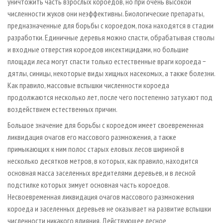
уничтожить часть взрослых короедов, но при очень высокой
численности жуков они неэффективны. Биологические препараты,
предназначенные для борьбы с короедом, пока находятся в стадии
разработки. Единичные деревья можно спасти, обрабатывая стволы
и входные отверстия короедов инсектицидами, но большие
площади леса могут спасти только естественные враги короеда −
дятлы, синицы, некоторые виды хищных насекомых, а также болезни.
Как правило, массовые вспышки численности короеда
продолжаются несколько лет, после чего постепенно затухают под
воздействием естественных причин.
Большое значение для борьбы с короедом имеет своевременная
ликвидация очагов его массового размножения, а также
примыкающих к ним полос старых еловых лесов шириной в
несколько десятков метров, в которых, как правило, находится
основная масса заселенных вредителями деревьев, и в лесной
подстилке которых зимует основная часть короедов.
Несвоевременная ликвидация очагов массового размножения
короеда и заселенных деревьев не оказывает на развитие вспышки
численности никакого влияния. Действующее лесное