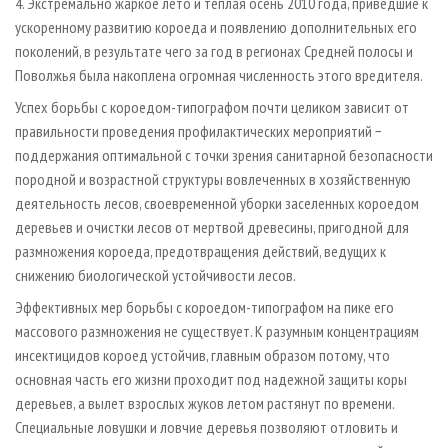
4. Экстремально жаркое лето и теплая осень 2010 года, приведшие к
ускоренному развитию короеда и появлению дополнительных его
поколений, в результате чего за год в регионах Средней полосы и
Поволжья была накоплена огромная численность этого вредителя.
Успех борьбы с короедом-типографом почти целиком зависит от
правильности проведения профилактических мероприятий −
поддержания оптимальной с точки зрения санитарной безопасности
породной и возрастной структуры вовлеченных в хозяйственную
деятельность лесов, своевременной уборки заселенных короедом
деревьев и очистки лесов от мертвой древесины, пригодной для
размножения короеда, предотвращения действий, ведущих к
снижению биологической устойчивости лесов.
Эффективных мер борьбы с короедом-типографом на пике его
массового размножения не существует. К разумным концентрациям
инсектицидов короед устойчив, главным образом потому, что
основная часть его жизни проходит под надежной защиты коры
деревьев, а вылет взрослых жуков летом растянут по времени.
Специальные ловушки и ловчие деревья позволяют отловить и