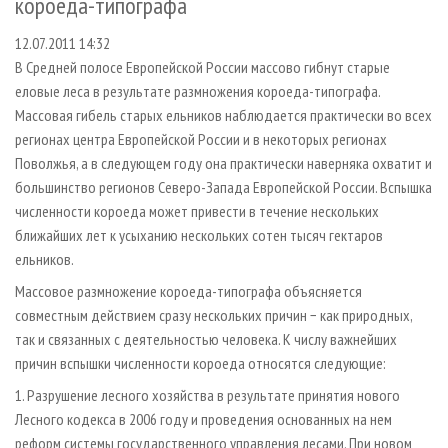
короеда-типографа
СУШКА ДРЕВЕСИНЫ
ПЕРСОНЫ
КОНТАКТЫ
РЕКЛАМА
12.07.2011 14:32
ПРОИЗВОДСТВО ДРЕВЕСНЫХ ПЛИТ
МОБИЛЬНЫЕ ВЫСТАВКИ
РЕКЛАМА НА САЙТЕ
В Средней полосе Европейской России массово гибнут старые
ДЕРЕВЯННОЕ ДОМОСТРОЕНИЕ
ОФИЦИАЛЬНЫЕ ДЕЛЕГАЦИИ
еловые леса в результате размножения короеда-типографа.
ПРОИЗВОДСТВО МЕБЕЛИ
ПРИОРИТЕТНЫЕ ИНВЕСТПРОЕКТЫ
Массовая гибель старых ельников наблюдается практически во всех
регионах центра Европейской России и в некоторых регионах
БИОЭНЕРГЕТИКА
RUSSIAN FORESTRY REVIEW
Поволжья, а в следующем году она практически наверняка охватит и
ЦБП
ГАЗЕТА ЛЕСПРОМФОРУМ
большинство регионов Северо-Запада Европейской России. Вспышка
численности короеда может привести в течение нескольких
ИНСТРУМЕНТ И МАТЕРИАЛЫ
БИБЛИОТЕКА СПЕЦИАЛИСТА
ближайших лет к усыханию нескольких сотен тысяч гектаров
ельников.
Массовое размножение короеда-типографа объясняется
совместным действием сразу нескольких причин − как природных,
так и связанных с деятельностью человека. К числу важнейших
причин вспышки численности короеда относятся следующие:
1. Разрушение лесного хозяйства в результате принятия нового
Лесного кодекса в 2006 году и проведения основанных на нем
реформ системы государственного управления лесами. При новом