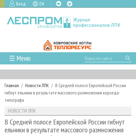
Вход
EN
☰ Меню
ГЛАВНАЯ
РУБРИКИ И ТЕМЫ
Главная
Новости ЛПК
В Средней полосе Европейской России
РУБРИКИ ЖУРНАЛА
НОВОСТИ
гибнут ельники в результате массового размножения короеда-
ЛЕСНОЕ ХОЗЯЙСТВО
КАЛЕНДАРЬ СОБЫТИЙ
типографа
ПРОЕКТЫ ЛПИ
ЛЕСОЗАГОТОВКА
НОВОСТИ ЛПК
АНАЛИТИКА
НОВОСТИ ЛПК
АРХИВ
ЛЕСОПИЛЕНИЕ
НОВОСТИ ЖУРНАЛА
ПРЕДПРИЯТИЯ ЛПК
АРХИВ ЖУРНАЛОВ
В Средней полосе Европейской России гибнут
О ЖУРНАЛЕ
ельники в результате массового размножения
ДЕРЕВООБРАБОТКА
НОВОСТИ КОМПАНИЙ
ЛЕСНЫЕ РЕГИОНЫ РОССИИ
СТАТЬИ
ПОДПИСКА
РЕКЛАМОДАТЕЛЯМ