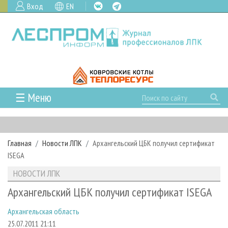
Вход
EN
☰ Меню
ГЛАВНАЯ
РУБРИКИ И ТЕМЫ
Главная
Новости ЛПК
Архангельский ЦБК получил сертификат
РУБРИКИ ЖУРНАЛА
НОВОСТИ
ISEGA
ЛЕСНОЕ ХОЗЯЙСТВО
КАЛЕНДАРЬ СОБЫТИЙ
ПРОЕКТЫ ЛПИ
НОВОСТИ ЛПК
ЛЕСОЗАГОТОВКА
НОВОСТИ ЛПК
АНАЛИТИКА
АРХИВ
Архангельский ЦБК получил сертификат ISEGA
ЛЕСОПИЛЕНИЕ
НОВОСТИ ЖУРНАЛА
ПРЕДПРИЯТИЯ ЛПК
АРХИВ ЖУРНАЛОВ
О ЖУРНАЛЕ
Архангельская область
ДЕРЕВООБРАБОТКА
НОВОСТИ КОМПАНИЙ
ЛЕСНЫЕ РЕГИОНЫ РОССИИ
СТАТЬИ
ПОДПИСКА
РЕКЛАМОДАТЕЛЯМ
25.07.2011 21:11