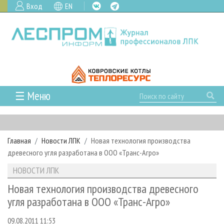
Вход
EN
☰ Меню
ГЛАВНАЯ
РУБРИКИ И ТЕМЫ
Главная
Новости ЛПК
Новая технология производства
РУБРИКИ ЖУРНАЛА
НОВОСТИ
древесного угля разработана в ООО «Транс-Агро»
ЛЕСНОЕ ХОЗЯЙСТВО
КАЛЕНДАРЬ СОБЫТИЙ
ПРОЕКТЫ ЛПИ
НОВОСТИ ЛПК
ЛЕСОЗАГОТОВКА
НОВОСТИ ЛПК
АНАЛИТИКА
АРХИВ
Новая технология производства древесного
ЛЕСОПИЛЕНИЕ
НОВОСТИ ЖУРНАЛА
ПРЕДПРИЯТИЯ ЛПК
АРХИВ ЖУРНАЛОВ
угля разработана в ООО «Транс-Агро»
О ЖУРНАЛЕ
ДЕРЕВООБРАБОТКА
НОВОСТИ КОМПАНИЙ
ЛЕСНЫЕ РЕГИОНЫ РОССИИ
СТАТЬИ
ПОДПИСКА
РЕКЛАМОДАТЕЛЯМ
09.08.2011 11:53