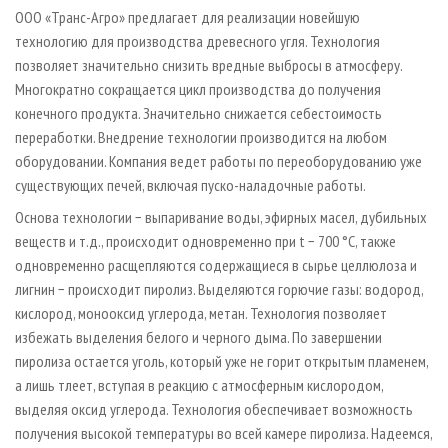
СУШКА ДРЕВЕСИНЫ
ПЕРСОНЫ
КОНТАКТЫ
РЕКЛАМА
ООО «Транс-Агро» предлагает для реализации новейшую
технологию для производства древесного угля. Технология
ПРОИЗВОДСТВО ДРЕВЕСНЫХ ПЛИТ
МОБИЛЬНЫЕ ВЫСТАВКИ
РЕКЛАМА НА САЙТЕ
позволяет значительно снизить вредные выбросы в атмосферу.
ДЕРЕВЯННОЕ ДОМОСТРОЕНИЕ
ОФИЦИАЛЬНЫЕ ДЕЛЕГАЦИИ
Многократно сокращается цикл производства до получения
ПРОИЗВОДСТВО МЕБЕЛИ
конечного продукта. Значительно снижается себестоимость
ПРИОРИТЕТНЫЕ ИНВЕСТПРОЕКТЫ
переработки. Внедрение технологии производится на любом
БИОЭНЕРГЕТИКА
RUSSIAN FORESTRY REVIEW
оборудовании. Компания ведет работы по переоборудованию уже
ЦБП
ГАЗЕТА ЛЕСПРОМФОРУМ
существующих печей, включая пуско-наладочные работы.
ИНСТРУМЕНТ И МАТЕРИАЛЫ
БИБЛИОТЕКА СПЕЦИАЛИСТА
Основа технологии − выпаривание воды, эфирных масел, дубильных
веществ и т.д., происходит одновременно при t − 700 °C, также
одновременно расщепляются содержащиеся в сырье целлюлоза и
лигнин − происходит пиролиз. Выделяются горючие газы: водород,
кислород, монооксид углерода, метан. Технология позволяет
избежать выделения белого и черного дыма. По завершении
пиролиза остается уголь, который уже не горит открытым пламенем,
а лишь тлеет, вступая в реакцию с атмосферным кислородом,
выделяя оксид углерода. Технология обеспечивает возможность
получения высокой температуры во всей камере пиролиза. Надеемся,