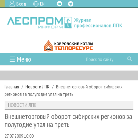
Вход
EN
☰ Меню
ГЛАВНАЯ
РУБРИКИ И ТЕМЫ
Главная
Новости ЛПК
Внешнеторговый оборот сибирских
РУБРИКИ ЖУРНАЛА
НОВОСТИ
регионов за полугодие упал на треть
ЛЕСНОЕ ХОЗЯЙСТВО
КАЛЕНДАРЬ СОБЫТИЙ
ПРОЕКТЫ ЛПИ
НОВОСТИ ЛПК
ЛЕСОЗАГОТОВКА
НОВОСТИ ЛПК
АНАЛИТИКА
АРХИВ
Внешнеторговый оборот сибирских регионов за
ЛЕСОПИЛЕНИЕ
НОВОСТИ ЖУРНАЛА
ПРЕДПРИЯТИЯ ЛПК
АРХИВ ЖУРНАЛОВ
полугодие упал на треть
О ЖУРНАЛЕ
ДЕРЕВООБРАБОТКА
НОВОСТИ КОМПАНИЙ
ЛЕСНЫЕ РЕГИОНЫ РОССИИ
СТАТЬИ
ПОДПИСКА
РЕКЛАМОДАТЕЛЯМ
27.07.2009 10:00