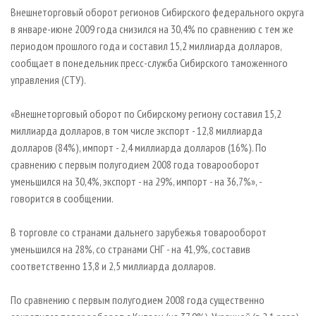
СУШКА ДРЕВЕСИНЫ
ПЕРСОНЫ
КОНТАКТЫ
РЕКЛАМА
Внешнеторговый оборот регионов Сибирского федерального округа
в январе-июне 2009 года снизился на 30,4% по сравнению с тем же
ПРОИЗВОДСТВО ДРЕВЕСНЫХ ПЛИТ
МОБИЛЬНЫЕ ВЫСТАВКИ
РЕКЛАМА НА САЙТЕ
периодом прошлого года и составил 15,2 миллиарда долларов,
ДЕРЕВЯННОЕ ДОМОСТРОЕНИЕ
ОФИЦИАЛЬНЫЕ ДЕЛЕГАЦИИ
сообщает в понедельник пресс-служба Сибирского таможенного
ПРОИЗВОДСТВО МЕБЕЛИ
управления (СТУ).
ПРИОРИТЕТНЫЕ ИНВЕСТПРОЕКТЫ
БИОЭНЕРГЕТИКА
RUSSIAN FORESTRY REVIEW
«Внешнеторговый оборот по Сибирскому региону составил 15,2
ЦБП
ГАЗЕТА ЛЕСПРОМФОРУМ
миллиарда долларов, в том числе экспорт - 12,8 миллиарда
долларов (84%), импорт - 2,4 миллиарда долларов (16%). По
ИНСТРУМЕНТ И МАТЕРИАЛЫ
БИБЛИОТЕКА СПЕЦИАЛИСТА
сравнению с первым полугодием 2008 года товарооборот
уменьшился на 30,4%, экспорт - на 29%, импорт - на 36,7%», -
говорится в сообщении.
В торговле со странами дальнего зарубежья товарооборот
уменьшился на 28%, со странами СНГ - на 41,9%, составив
соответственно 13,8 и 2,5 миллиарда долларов.
По сравнению с первым полугодием 2008 года существенно