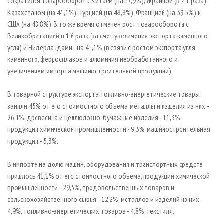
сократился товарооборот с Китаем (на 37,9%), Украиной (в 2,1 раза),
Казахстаном (на 41,1%), Турцией (на 48,8%), Францией (на 39,5%) и
США (на 48,8%). В то же время отмечен рост товарооборота с
Великобританией в 1,6 раза (за счет увеличения экспорта каменного
угля) и Нидерландами - на 45,1% (в связи с ростом экспорта угля
каменного, ферросплавов и алюминия необработанного и
увеличением импорта машиностроительной продукции).
В товарной структуре экспорта топливно-энергетические товары
заняли 45% от его стоимостного объема, металлы и изделия из них -
26,1%, древесина и целлюлозно-бумажные изделия - 11,3%,
продукция химической промышленности - 9,3%, машиностроительная
продукция - 5,3%.
В импорте на долю машин, оборудования и транспортных средств
пришлось 41,1% от его стоимостного объема, продукции химической
промышленности - 29,5%, продовольственных товаров и
сельскохозяйственного сырья - 12,2%, металлов и изделий из них -
4,9%, топливно-энергетических товаров - 4,8%, текстиля,