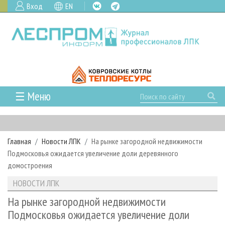
Вход
EN
☰ Меню
ГЛАВНАЯ
РУБРИКИ И ТЕМЫ
Главная
Новости ЛПК
На рынке загородной недвижимости
РУБРИКИ ЖУРНАЛА
НОВОСТИ
Подмосковья ожидается увеличение доли деревянного
ЛЕСНОЕ ХОЗЯЙСТВО
КАЛЕНДАРЬ СОБЫТИЙ
домостроения
ПРОЕКТЫ ЛПИ
ЛЕСОЗАГОТОВКА
НОВОСТИ ЛПК
АНАЛИТИКА
НОВОСТИ ЛПК
АРХИВ
ЛЕСОПИЛЕНИЕ
НОВОСТИ ЖУРНАЛА
ПРЕДПРИЯТИЯ ЛПК
АРХИВ ЖУРНАЛОВ
На рынке загородной недвижимости
О ЖУРНАЛЕ
Подмосковья ожидается увеличение доли
ДЕРЕВООБРАБОТКА
НОВОСТИ КОМПАНИЙ
ЛЕСНЫЕ РЕГИОНЫ РОССИИ
СТАТЬИ
ПОДПИСКА
РЕКЛАМОДАТЕЛЯМ