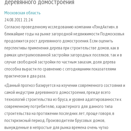
деревянного домостроения
СУШКА ДРЕВЕСИНЫ
ПЕРСОНЫ
КОНТАКТЫ
РЕКЛАМА
Московская область
ПРОИЗВОДСТВО ДРЕВЕСНЫХ ПЛИТ
МОБИЛЬНЫЕ ВЫСТАВКИ
РЕКЛАМА НА САЙТЕ
24.08.2011 21:24
ДЕРЕВЯННОЕ ДОМОСТРОЕНИЕ
ОФИЦИАЛЬНЫЕ ДЕЛЕГАЦИИ
Согласно проведенному исследованию компании «ЛэндАктив», в
ПРОИЗВОДСТВО МЕБЕЛИ
ПРИОРИТЕТНЫЕ ИНВЕСТПРОЕКТЫ
ближайшие годы на рынке загородной недвижимости Подмосковья
продолжится рост деревянного домостроения. Если оценить
БИОЭНЕРГЕТИКА
RUSSIAN FORESTRY REVIEW
перспективы применения дерева при строительстве домов, как в
ЦБП
ГАЗЕТА ЛЕСПРОМФОРУМ
рамках централизованной застройки загородных поселков, так и в
случае свободной застройки по частным заказам, доля дерева
ИНСТРУМЕНТ И МАТЕРИАЛЫ
БИБЛИОТЕКА СПЕЦИАЛИСТА
способна вырасти по сравнению с сегодняшними показателями
практически в два раза.
«Данный прогноз базируется на изучении современного состояния и
самой индустрии деревянного домостроения, прежде всего
технологий строительства из бруса, и уровня адаптированности к
современному потребителю, характерного для данного типа
строительства на протяжении последних лет, проще говоря, в
посткризисный период. Производители брусовых домов,
вынужденные в непростые для рынка времена очень чутко