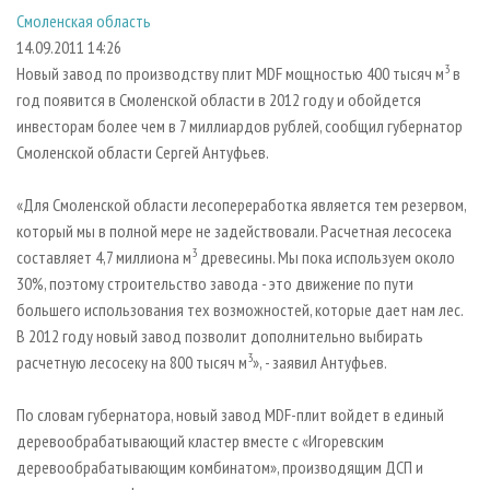
СУШКА ДРЕВЕСИНЫ
ПЕРСОНЫ
КОНТАКТЫ
РЕКЛАМА
Смоленская область
14.09.2011 14:26
ПРОИЗВОДСТВО ДРЕВЕСНЫХ ПЛИТ
МОБИЛЬНЫЕ ВЫСТАВКИ
РЕКЛАМА НА САЙТЕ
3
Новый завод по производству плит MDF мощностью 400 тысяч м
в
ДЕРЕВЯННОЕ ДОМОСТРОЕНИЕ
ОФИЦИАЛЬНЫЕ ДЕЛЕГАЦИИ
год появится в Смоленской области в 2012 году и обойдется
ПРОИЗВОДСТВО МЕБЕЛИ
ПРИОРИТЕТНЫЕ ИНВЕСТПРОЕКТЫ
инвесторам более чем в 7 миллиардов рублей, сообщил губернатор
Смоленской области Сергей Антуфьев.
БИОЭНЕРГЕТИКА
RUSSIAN FORESTRY REVIEW
ЦБП
ГАЗЕТА ЛЕСПРОМФОРУМ
«Для Смоленской области лесопереработка является тем резервом,
который мы в полной мере не задействовали. Расчетная лесосека
ИНСТРУМЕНТ И МАТЕРИАЛЫ
БИБЛИОТЕКА СПЕЦИАЛИСТА
3
составляет 4,7 миллиона м
древесины. Мы пока используем около
30%, поэтому строительство завода - это движение по пути
большего использования тех возможностей, которые дает нам лес.
В 2012 году новый завод позволит дополнительно выбирать
3
расчетную лесосеку на 800 тысяч м
», - заявил Антуфьев.
По словам губернатора, новый завод MDF-плит войдет в единый
деревообрабатывающий кластер вместе с «Игоревским
деревообрабатывающим комбинатом», производящим ДСП и