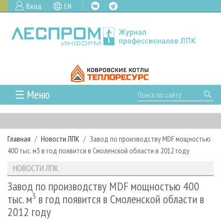
Вход
EN
☰ Меню
ГЛАВНАЯ
РУБРИКИ И ТЕМЫ
Главная
Новости ЛПК
Завод по производству MDF мощностью
РУБРИКИ ЖУРНАЛА
НОВОСТИ
400 тыс. м3 в год появится в Смоленской области в 2012 году
ЛЕСНОЕ ХОЗЯЙСТВО
КАЛЕНДАРЬ СОБЫТИЙ
ПРОЕКТЫ ЛПИ
НОВОСТИ ЛПК
ЛЕСОЗАГОТОВКА
НОВОСТИ ЛПК
АНАЛИТИКА
АРХИВ
Завод по производству MDF мощностью 400
ЛЕСОПИЛЕНИЕ
НОВОСТИ ЖУРНАЛА
ПРЕДПРИЯТИЯ ЛПК
3
АРХИВ ЖУРНАЛОВ
тыс. м
в год появится в Смоленской области в
О ЖУРНАЛЕ
2012 году
ДЕРЕВООБРАБОТКА
НОВОСТИ КОМПАНИЙ
ЛЕСНЫЕ РЕГИОНЫ РОССИИ
СТАТЬИ
ПОДПИСКА
РЕКЛАМОДАТЕЛЯМ