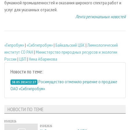
бумажной промышленностей и оказания широкого спектра работ и
услуг для указанных отраслей.
Лента региональных новостей
«Гипробум»
|
«Сибгипробум»
|
Байкальский ЦБК
|
Лимнологический
институт СО РАН
|
Министерство природных ресурсов и экологии
России
|
ЦБП
|
Нина Абаринова
Новости по теме:
Росимущество отменило решение о продаже
30.05.2014 12:27
ОАО «Сибгипробум»
НОВОСТИ ПО ТЕМЕ
05.08.2026
05.08.2026