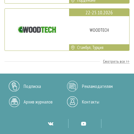
Порденоне
22-25.10.2026
WOODTECH
Стамбул, Турция
Смотреть все
Подписка
Рекламодателям
Архив журналов
Контакты