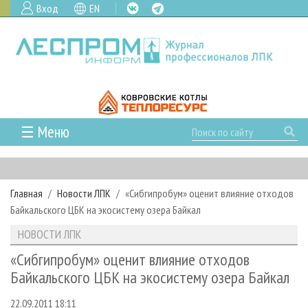
Вход
EN
☰ Меню
ГЛАВНАЯ
РУБРИКИ И ТЕМЫ
Главная
Новости ЛПК
«Сибгипробум» оценит влияние отходов
РУБРИКИ ЖУРНАЛА
НОВОСТИ
Байкальского ЦБК на экосистему озера Байкал
ЛЕСНОЕ ХОЗЯЙСТВО
КАЛЕНДАРЬ СОБЫТИЙ
ПРОЕКТЫ ЛПИ
НОВОСТИ ЛПК
ЛЕСОЗАГОТОВКА
НОВОСТИ ЛПК
АНАЛИТИКА
АРХИВ
«Сибгипробум» оценит влияние отходов
ЛЕСОПИЛЕНИЕ
НОВОСТИ ЖУРНАЛА
ПРЕДПРИЯТИЯ ЛПК
АРХИВ ЖУРНАЛОВ
Байкальского ЦБК на экосистему озера Байкал
О ЖУРНАЛЕ
ДЕРЕВООБРАБОТКА
НОВОСТИ КОМПАНИЙ
ЛЕСНЫЕ РЕГИОНЫ РОССИИ
СТАТЬИ
ПОДПИСКА
РЕКЛАМОДАТЕЛЯМ
22.09.2011 18:11