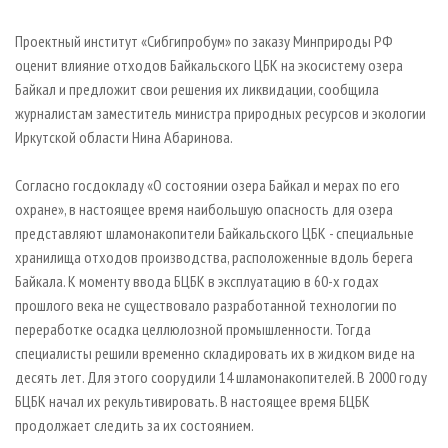
СУШКА ДРЕВЕСИНЫ
ПЕРСОНЫ
КОНТАКТЫ
РЕКЛАМА
Проектный институт «Сибгипробум» по заказу Минприроды РФ
ПРОИЗВОДСТВО ДРЕВЕСНЫХ ПЛИТ
МОБИЛЬНЫЕ ВЫСТАВКИ
РЕКЛАМА НА САЙТЕ
оценит влияние отходов Байкальского ЦБК на экосистему озера
ДЕРЕВЯННОЕ ДОМОСТРОЕНИЕ
ОФИЦИАЛЬНЫЕ ДЕЛЕГАЦИИ
Байкал и предложит свои решения их ликвидации, сообщила
ПРОИЗВОДСТВО МЕБЕЛИ
журналистам заместитель министра природных ресурсов и экологии
ПРИОРИТЕТНЫЕ ИНВЕСТПРОЕКТЫ
Иркутской области Нина Абаринова.
БИОЭНЕРГЕТИКА
RUSSIAN FORESTRY REVIEW
ЦБП
ГАЗЕТА ЛЕСПРОМФОРУМ
Согласно госдокладу «О состоянии озера Байкал и мерах по его
охране», в настоящее время наибольшую опасность для озера
ИНСТРУМЕНТ И МАТЕРИАЛЫ
БИБЛИОТЕКА СПЕЦИАЛИСТА
представляют шламонакопители Байкальского ЦБК - специальные
хранилища отходов производства, расположенные вдоль берега
Байкала. К моменту ввода БЦБК в эксплуатацию в 60-х годах
прошлого века не существовало разработанной технологии по
переработке осадка целлюлозной промышленности. Тогда
специалисты решили временно складировать их в жидком виде на
десять лет. Для этого соорудили 14 шламонакопителей. В 2000 году
БЦБК начал их рекультивировать. В настоящее время БЦБК
продолжает следить за их состоянием.