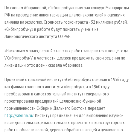
По словам Абариновой, «Сибгипробум» выиграл конкурс Минприроды
РФ на проведение инвентаризации шламонакопителей и оценку их
влияния на экологию. Стоимость госконтракта - 52 миллиона рублей,
«Сибгипробуму» в работе будут помогать ученые из
Лимнологического института СО РАН.
«Насколько я знаю, первый этап этих работ завершится в конце года.
\"Сибгипробум\", в частности, должен предложить свои решения по
ликвидации отходов», - сказала Абаринова.
Проектный отраслевой институт «Сибгипробум» основан в 1956 году
как филиал головного института «Гипробум», а в 1960 году
преобразован в самостоятельный институт генерального
проектирования предприятий целлюлозно-бумажной
промышленности Сибири и Дальнего Востока, передает
http://sibir.ria.ru/
. Институт предназначен для выполнения научно-
исследовательских, изыскательских, проектных и конструкторских
работ в области лесной, дерево-обрабатывающей и целлюлозно-