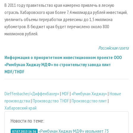
В 2011 году правительство края намерено привлечь в лесную
отрасль Хабаровского края более 7,4 миллиарда рублей инвестиций,
увеличить объемы переработки древесины до 1,5 миллиона
кубометров. В бюджет края будет перечислено около 800
миллионов рублей.
Российская газета
Информация о приоритетном инвестиционном проекте ООО
«Римбунан Хиджау МДФ» по строительству завода плит
MDF/THDF
Dieffenbacher/«Диффенбахер»
|
MDF
|
«Римбунан Хиджау»
|
Новые
производства
|
Производство THDF
|
Производство плит
|
Хабаровский край
Новости по теме:
«Римбунан Хиджау МДФ» увольняет 73
07.07.2013 16:56