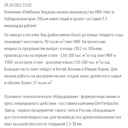
СУШКА ДРЕВЕСИНЫ
ПЕРСОНЫ
КОНТАКТЫ
РЕКЛАМА
03.10.2011 15:02
Компания «Римбунан Хиджау» начала производство MDF-плит в
ПРОИЗВОДСТВО ДРЕВЕСНЫХ ПЛИТ
МОБИЛЬНЫЕ ВЫСТАВКИ
РЕКЛАМА НА САЙТЕ
Хабаровском крае. Объем инвестиций в проект составил 3,3
ДЕРЕВЯННОЕ ДОМОСТРОЕНИЕ
ОФИЦИАЛЬНЫЕ ДЕЛЕГАЦИИ
миллиарда рублей.
ПРОИЗВОДСТВО МЕБЕЛИ
ПРИОРИТЕТНЫЕ ИНВЕСТПРОЕКТЫ
На заводе в поселке Хор (район имени Лазо) до конца текущего года
3
БИОЭНЕРГЕТИКА
планируют изготовить 30 тысяч м
плит MDF. На проектную
RUSSIAN FORESTRY REVIEW
мощность предприятии выйдет в конце 2012-го. Объемы
ЦБП
ГАЗЕТА ЛЕСПРОМФОРУМ
3
производства на первом этапе - 150-200 тыс. м
в год плит MDF и
ИНСТРУМЕНТ И МАТЕРИАЛЫ
БИБЛИОТЕКА СПЕЦИАЛИСТА
3
THDF, на втором этапе - дополнительно 150-200 тыс. м
в год.
Большая часть плит пойдет в Китай, Японию и Южную Корею. Для
начала работы на предприятии уже создан запас древесного сырья
3
в объеме более 27 тысяч м
.
Основное технологическое оборудование - формовочную линию и
пресс непрерывного действия - поставила компания Dieffenbacher.
Завод - первое предприятие такого типа в России, обладающее
достаточной мощностью для производства древесноволокнистых
плит высокой плотности толщиной 1,5-38 мм.