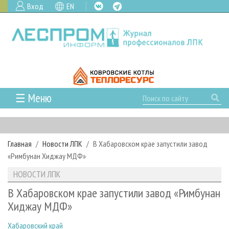
Вход
EN
☰ Меню
ГЛАВНАЯ
РУБРИКИ И ТЕМЫ
Главная
Новости ЛПК
В Хабаровском крае запустили завод
РУБРИКИ ЖУРНАЛА
НОВОСТИ
«Римбунан Хиджау МДФ»
ЛЕСНОЕ ХОЗЯЙСТВО
КАЛЕНДАРЬ СОБЫТИЙ
ПРОЕКТЫ ЛПИ
НОВОСТИ ЛПК
ЛЕСОЗАГОТОВКА
НОВОСТИ ЛПК
АНАЛИТИКА
АРХИВ
В Хабаровском крае запустили завод «Римбунан
ЛЕСОПИЛЕНИЕ
НОВОСТИ ЖУРНАЛА
ПРЕДПРИЯТИЯ ЛПК
АРХИВ ЖУРНАЛОВ
Хиджау МДФ»
О ЖУРНАЛЕ
ДЕРЕВООБРАБОТКА
НОВОСТИ КОМПАНИЙ
ЛЕСНЫЕ РЕГИОНЫ РОССИИ
СТАТЬИ
ПОДПИСКА
РЕКЛАМОДАТЕЛЯМ
Хабаровский край