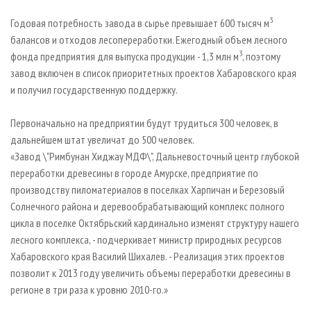
3
Годовая потребность завода в сырье превышает 600 тысяч м
балансов и отходов лесопереработки. Ежегодный объем лесного
3
фонда предприятия для выпуска продукции - 1,3 млн м
, поэтому
завод включен в список приоритетных проектов Хабаровского края
и получил государственную поддержку.
Первоначально на предприятии будут трудиться 300 человек, в
дальнейшем штат увеличат до 500 человек.
«Завод \"Римбунан Хиджау МДФ\", Дальневосточный центр глубокой
переработки древесины в городе Амурске, предприятие по
производству пиломатериалов в поселках Харпичан и Березовый
Солнечного района и деревообрабатывающий комплекс полного
цикла в поселке Октябрьский кардинально изменят структуру нашего
лесного комплекса, - подчеркивает министр природных ресурсов
Хабаровского края Василий Шихалев. - Реализация этих проектов
позволит к 2013 году увеличить объемы переработки древесины в
регионе в три раза к уровню 2010-го.»