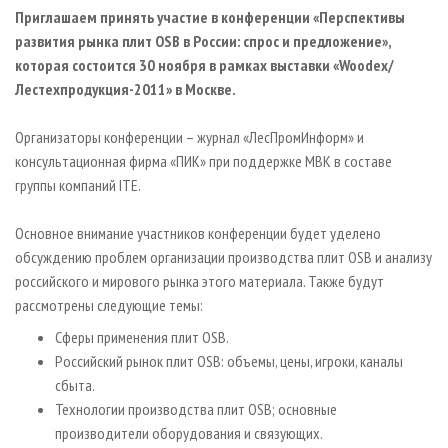
СУШКА ДРЕВЕСИНЫ
ПЕРСОНЫ
КОНТАКТЫ
РЕКЛАМА
Приглашаем принять участие в конференции «Перспективы
развития рынка плит OSB в России: спрос и предложение»,
ПРОИЗВОДСТВО ДРЕВЕСНЫХ ПЛИТ
МОБИЛЬНЫЕ ВЫСТАВКИ
РЕКЛАМА НА САЙТЕ
которая состоится 30 ноября в рамках выставки «Woodex/
ДЕРЕВЯННОЕ ДОМОСТРОЕНИЕ
ОФИЦИАЛЬНЫЕ ДЕЛЕГАЦИИ
Лестехпродукция-2011» в Москве.
ПРОИЗВОДСТВО МЕБЕЛИ
ПРИОРИТЕТНЫЕ ИНВЕСТПРОЕКТЫ
Организаторы конференции – журнал «ЛесПромИнформ» и
БИОЭНЕРГЕТИКА
RUSSIAN FORESTRY REVIEW
консультационная фирма «ПИК» при поддержке МВК в составе
ЦБП
ГАЗЕТА ЛЕСПРОМФОРУМ
группы компаний ITE.
ИНСТРУМЕНТ И МАТЕРИАЛЫ
БИБЛИОТЕКА СПЕЦИАЛИСТА
Основное внимание участников конференции будет уделено
обсуждению проблем организации производства плит OSB и анализу
российского и мирового рынка этого материала. Также будут
рассмотрены следующие темы:
Сферы применения плит OSB.
Российский рынок плит OSB: объемы, цены, игроки, каналы
сбыта.
Технологии производства плит OSB; основные
производители оборудования и связующих.