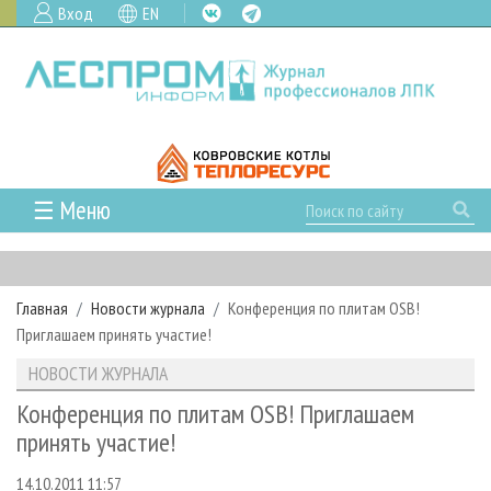
Вход
EN
☰ Меню
ГЛАВНАЯ
РУБРИКИ И ТЕМЫ
Главная
Новости журнала
Конференция по плитам OSB!
РУБРИКИ ЖУРНАЛА
НОВОСТИ
Приглашаем принять участие!
ЛЕСНОЕ ХОЗЯЙСТВО
КАЛЕНДАРЬ СОБЫТИЙ
ПРОЕКТЫ ЛПИ
НОВОСТИ ЖУРНАЛА
ЛЕСОЗАГОТОВКА
НОВОСТИ ЛПК
АНАЛИТИКА
АРХИВ
Конференция по плитам OSB! Приглашаем
ЛЕСОПИЛЕНИЕ
НОВОСТИ ЖУРНАЛА
ПРЕДПРИЯТИЯ ЛПК
АРХИВ ЖУРНАЛОВ
принять участие!
О ЖУРНАЛЕ
ДЕРЕВООБРАБОТКА
НОВОСТИ КОМПАНИЙ
ЛЕСНЫЕ РЕГИОНЫ РОССИИ
СТАТЬИ
ПОДПИСКА
РЕКЛАМОДАТЕЛЯМ
14.10.2011 11:57