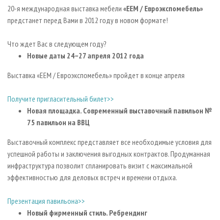
СУШКА ДРЕВЕСИНЫ
ПЕРСОНЫ
КОНТАКТЫ
РЕКЛАМА
20-я международная выставка мебели
«
EEM
/ Евроэкспомебель»
предстанет перед Вами в 2012 году в новом формате!
ПРОИЗВОДСТВО ДРЕВЕСНЫХ ПЛИТ
МОБИЛЬНЫЕ ВЫСТАВКИ
РЕКЛАМА НА САЙТЕ
ДЕРЕВЯННОЕ ДОМОСТРОЕНИЕ
ОФИЦИАЛЬНЫЕ ДЕЛЕГАЦИИ
Что ждет Вас в следующем году?
ПРОИЗВОДСТВО МЕБЕЛИ
Новые даты 24–27 апреля 2012 года
ПРИОРИТЕТНЫЕ ИНВЕСТПРОЕКТЫ
БИОЭНЕРГЕТИКА
RUSSIAN FORESTRY REVIEW
Выставка «EEM / Евроэкспомебель»
пройдет в конце апреля
ЦБП
ГАЗЕТА ЛЕСПРОМФОРУМ
Получите пригласительный билет>>
ИНСТРУМЕНТ И МАТЕРИАЛЫ
БИБЛИОТЕКА СПЕЦИАЛИСТА
Новая площадка. Современный выставочный павильон №
75 павильон на ВВЦ
Выставочный комплекс представляет все необходимые условия для
успешной работы и заключения выгодных контрактов. Продуманная
инфраструктура позволит спланировать визит с максимальной
эффективностью для деловых встреч и времени отдыха.
Презентация павильона>>
Новый фирменный стиль. Ребрендинг