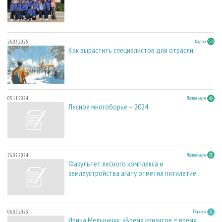
26.03.2025
Кадры
Как вырастить специалистов для отрасли
05.11.2024
Лесная наука
Лесное многоборье – 2024
26.02.2024
Лесная наука
Факультет лесного комплекса и
землеустройства агату отметил пятилетие
06.05.2023
Персона
Ирина Мельничук: «Время кризисов = время