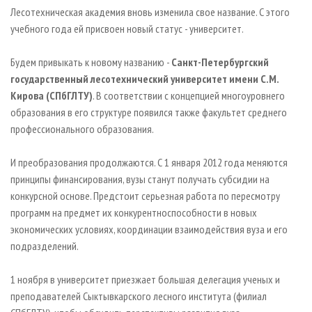
СУШКА ДРЕВЕСИНЫ
ПЕРСОНЫ
КОНТАКТЫ
РЕКЛАМА
Лесотехническая академия вновь изменила свое название. С этого
учебного года ей присвоен новый статус - университет.
ПРОИЗВОДСТВО ДРЕВЕСНЫХ ПЛИТ
МОБИЛЬНЫЕ ВЫСТАВКИ
РЕКЛАМА НА САЙТЕ
ДЕРЕВЯННОЕ ДОМОСТРОЕНИЕ
ОФИЦИАЛЬНЫЕ ДЕЛЕГАЦИИ
Будем привыкать к новому названию -
Санкт-Петербургский
ПРОИЗВОДСТВО МЕБЕЛИ
государственный лесотехнический университет имени С.М.
ПРИОРИТЕТНЫЕ ИНВЕСТПРОЕКТЫ
Кирова (СПбГЛТУ)
. В соответствии с концепцией многоуровнего
БИОЭНЕРГЕТИКА
RUSSIAN FORESTRY REVIEW
образования в его структуре появился также факультет среднего
ЦБП
ГАЗЕТА ЛЕСПРОМФОРУМ
профессионального образования.
ИНСТРУМЕНТ И МАТЕРИАЛЫ
БИБЛИОТЕКА СПЕЦИАЛИСТА
И преобразования продолжаются. С 1 января 2012 года меняются
принципы финансирования, вузы станут получать субсидии на
конкурсной основе. Предстоит серьезная работа по пересмотру
программ на предмет их конкурентноспособности в новых
экономических условиях, координации взаимодействия вуза и его
подразделений.
1 ноября в университет приезжает большая делегация ученых и
преподавателей Сыктывкарского лесного института (филиал