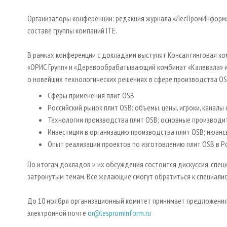
Организаторы конференции: редакция журнала «ЛесПромИнформ»
составе группы компаний ITE.
В рамках конференции с докладами выступят Консалтинговая комп
«ОРИС Групп» и «Деревообрабатывающий комбинат «Калевала» и
о новейших технологических решениях в сфере производства OS
Сферы применения плит OSB
Российский рынок плит OSB: объемы, цены, игроки, каналы
Технологии производства плит OSB; основные производи
Инвестиции в организацию производства плит OSB; нюан
Опыт реализации проектов по изготовлению плит OSB в Ро
По итогам докладов и их обсуждения состоится дискуссия, спец
затронутым темам. Все желающие смогут обратиться к специалис
До 10 ноября организационный комитет принимает предложения 
электронной почте
or@lesprominform.ru