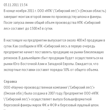
СУШКА ДРЕВЕСИНЫ
ПЕРСОНЫ
КОНТАКТЫ
РЕКЛАМА
03.11.2011 15:34
В конце ноября 2011 г. ООО «НПК \"Сибирский лес\"» (Омская область)
ПРОИЗВОДСТВО ДРЕВЕСНЫХ ПЛИТ
МОБИЛЬНЫЕ ВЫСТАВКИ
РЕКЛАМА НА САЙТЕ
завершит монтаж второй линии по производству шпона и фанеры.
ДЕРЕВЯННОЕ ДОМОСТРОЕНИЕ
ОФИЦИАЛЬНЫЕ ДЕЛЕГАЦИИ
После запуска линии общий объем производства НПК «Сибирский
ПРОИЗВОДСТВО МЕБЕЛИ
ПРИОРИТЕТНЫЕ ИНВЕСТПРОЕКТЫ
лес» составит до 1500 м3 в сутки.
БИОЭНЕРГЕТИКА
RUSSIAN FORESTRY REVIEW
В настоящее на предприятии выпускается около 400 м3 продукции в
ЦБП
ГАЗЕТА ЛЕСПРОМФОРУМ
сутки. Как сообщили в НПК «Сибирский лес», в первую очередь
предприятие начнет поставлять продукцию на рынки близлежащих
ИНСТРУМЕНТ И МАТЕРИАЛЫ
БИБЛИОТЕКА СПЕЦИАЛИСТА
регионов. В дальнейшем сбыт продукции будет осуществляться на
рынки Юго-Восточной Азии и Западной Европы. Ожидается, что
экспортные поставки составят порядка 50% от общего объема.
Справка
ООО «Научно-производственная компания \"Сибирский лес\"»
(Омская обл.) была создана в 2007 году. Предприятие ООО «НПК
\"Сибирский лес\"» осуществляет выпуск большеформатной
березовой фанеры марок ФК и ФСФ и березовый лущеный шпон.