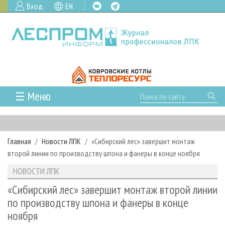
Вход
EN
☰ Меню
ГЛАВНАЯ
РУБРИКИ И ТЕМЫ
Главная
Новости ЛПК
«Сибирский лес» завершит монтаж
РУБРИКИ ЖУРНАЛА
НОВОСТИ
второй линии по производству шпона и фанеры в конце ноября
ЛЕСНОЕ ХОЗЯЙСТВО
КАЛЕНДАРЬ СОБЫТИЙ
ПРОЕКТЫ ЛПИ
НОВОСТИ ЛПК
ЛЕСОЗАГОТОВКА
НОВОСТИ ЛПК
АНАЛИТИКА
АРХИВ
«Сибирский лес» завершит монтаж второй линии
ЛЕСОПИЛЕНИЕ
НОВОСТИ ЖУРНАЛА
ПРЕДПРИЯТИЯ ЛПК
АРХИВ ЖУРНАЛОВ
по производству шпона и фанеры в конце
О ЖУРНАЛЕ
ноября
ДЕРЕВООБРАБОТКА
НОВОСТИ КОМПАНИЙ
ЛЕСНЫЕ РЕГИОНЫ РОССИИ
СТАТЬИ
ПОДПИСКА
РЕКЛАМОДАТЕЛЯМ